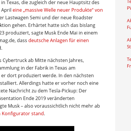
T
in Texas, die zugleich der neue Hauptsitz des
P
 April
eine „massive Welle neuer Produkte“ von
der Lastwagen Semi und der neue Roadster
Ak
ktion gehen. Erhärtet hatte sich das bislang
F
023 produziert, sagte Musk Ende Mai in einem
amag.de, dass
deutsche Anlagen für einen
Ak
S
.
Te
es Cybertruck ab Mitte nächsten Jahres,
F
ammlung in der Fabrik in Texas am
er dort produziert werde. In den nächsten
alliert. Allerdings hatte er vorher noch eine
ete Nachricht zu dem Tesla-Pickup: Der
äsentation Ende 2019 veränderten
te Musk – also voraussichtlich nicht mehr ab
m Konfigurator stand
.