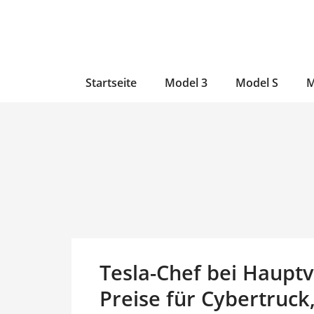
Zum
Skip
Zum
Inhalt
to
Inhalt
wechseln
main
wechseln
content
Startseite
Model 3
Model S
M
Tesla-Chef bei Haup
Preise für Cybertruck