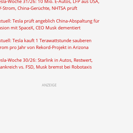
esla-Woche 31/26: 10 Mio. E-Autos, LFP aus USA,
V-Strom, China-Gerüchte, NHTSA prüft
tuell: Tesla prüft angeblich China-Abspaltung für
usion mit SpaceX, CEO Musk dementiert
tuell: Tesla kauft 1 Terawattstunde sauberen
trom pro Jahr von Rekord-Projekt in Arizona
sla-Woche 30/26: Starlink in Autos, Restwert,
rankreich vs. FSD, Musk bremst bei Robotaxis
ANZEIGE