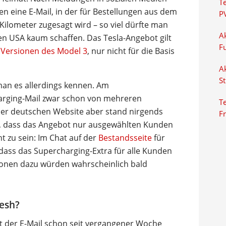
T
 eine E-Mail, in der für Bestellungen aus dem
P
ilometer zugesagt wird – so viel dürfte man
Ak
en USA kaum schaffen. Das Tesla-Angebot gilt
F
 Versionen des Model 3
, nur nicht für die Basis
Ak
S
n es allerdings kennen. Am
rging-Mail zwar schon von mehreren
Te
der deutschen Website aber stand nirgends
F
o, dass das Angebot nur ausgewählten Kunden
ht zu sein: Im Chat auf der
Bestandsseite
für
 dass das Supercharging-Extra für alle Kunden
ationen dazu würden wahrscheinlich bald
resh?
aut der E-Mail schon seit vergangener Woche