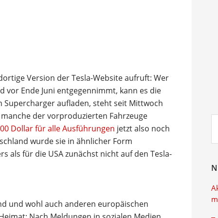
dortige Version der Tesla-Website aufruft: Wer
nd vor Ende Juni entgegennimmt, kann es die
 Supercharger aufladen, steht seit Mittwoch
uf manche der vorproduzierten Fahrzeuge
Su
0 Dollar für alle Ausführungen
jetzt also noch
ei
schland wurde sie in ähnlicher Form
s als für die USA zunächst nicht auf den Tesla-
N
A
m
land und wohl auch anderen europäischen
r Heimat: Nach Meldungen in sozialen Medien