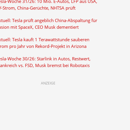
esla-Woche 31/26: 10 Mio. E-Autos, LFP aus USA,
V-Strom, China-Gerüchte, NHTSA prüft
tuell: Tesla prüft angeblich China-Abspaltung für
usion mit SpaceX, CEO Musk dementiert
tuell: Tesla kauft 1 Terawattstunde sauberen
trom pro Jahr von Rekord-Projekt in Arizona
sla-Woche 30/26: Starlink in Autos, Restwert,
rankreich vs. FSD, Musk bremst bei Robotaxis
ANZEIGE