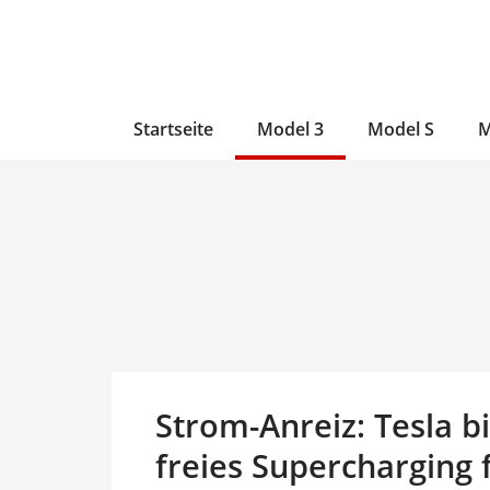
Zum
Skip
Zum
Inhalt
to
Inhalt
wechseln
main
wechseln
content
Startseite
Model 3
Model S
M
Strom-Anreiz: Tesla b
freies Supercharging 