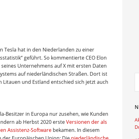
 Tesla hat in den Niederlanden zu einer
sstatistik“ geführt. So kommentierte CEO Elon
 seines Unternehmens auf X mit ersten Daten
ystems auf niederländischen Straßen. Dort ist
Su
h Litauen und Estland entschied sich jetzt auch
ei
N
la-Besitzer in Europa nur zusehen, wie Kunden
Ak
ändern ab Herbst 2020 erste
Versionen der als
D
eten Assistenz-Software
bekamen. In diesem
lb der Europäischen Union: Die
niederländische