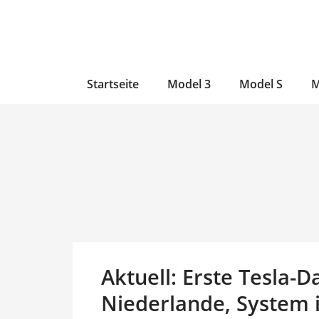
Zum
Skip
Zum
Inhalt
to
Inhalt
wechseln
main
wechseln
content
Startseite
Model 3
Model S
M
Aktuell: Erste Tesla-
Niederlande, System