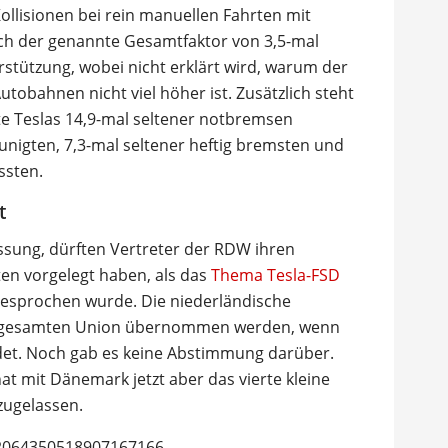
ollisionen bei rein manuellen Fahrten mit
 sich der genannte Gesamtfaktor von 3,5-mal
tützung, wobei nicht erklärt wird, warum der
utobahnen nicht viel höher ist. Zusätzlich steht
te Teslas 14,9-mal seltener notbremsen
unigten, 7,3-mal seltener heftig bremsten und
ssten.
t
ssung, dürften Vertreter der RDW ihren
en vorgelegt haben, als das
Thema Tesla-FSD
esprochen wurde. Die niederländische
 gesamten Union übernommen werden, wenn
indet. Noch gab es keine Abstimmung darüber.
at mit Dänemark jetzt aber das vierte kleine
zugelassen.
s/2064350518907167166