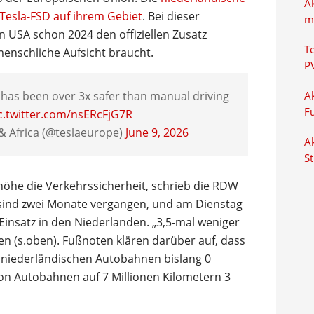
A
Tesla-FSD auf ihrem Gebiet
. Bei dieser
m
n USA schon 2024 den offiziellen Zusatz
T
menschliche Aufsicht braucht.
P
 has been over 3x safer than manual driving
Ak
F
c.twitter.com/nsERcFjG7R
& Africa (@teslaeurope)
June 9, 2026
Ak
S
höhe die Verkehrssicherheit, schrieb die RDW
m sind zwei Monate vergangen, und am Dienstag
-Einsatz in den Niederlanden. „3,5-mal weniger
ten (s.oben). Fußnoten klären darüber auf, dass
f niederländischen Autobahnen bislang 0
on Autobahnen auf 7 Millionen Kilometern 3