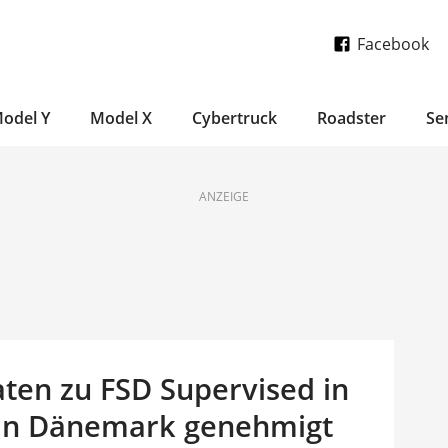
Facebook
odel Y
Model X
Cybertruck
Roadster
Se
ANZEIGE
Daten zu FSD Supervised in
 in Dänemark genehmigt