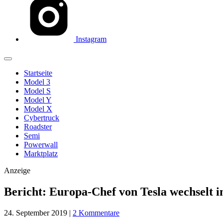
Instagram
Startseite
Model 3
Model S
Model Y
Model X
Cybertruck
Roadster
Semi
Powerwall
Marktplatz
Anzeige
Bericht: Europa-Chef von Tesla wechselt 
24. September 2019
|
2 Kommentare