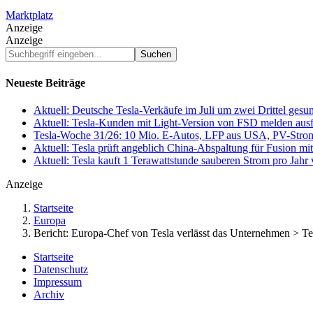
Marktplatz
Anzeige
Anzeige
Suchbegriff
eingeben...
Neueste Beiträge
Aktuell: Deutsche Tesla-Verkäufe im Juli um zwei Drittel ges
Aktuell: Tesla-Kunden mit Light-Version von FSD melden au
Tesla-Woche 31/26: 10 Mio. E-Autos, LFP aus USA, PV-Stro
Aktuell: Tesla prüft angeblich China-Abspaltung für Fusion 
Aktuell: Tesla kauft 1 Terawattstunde sauberen Strom pro Jahr
Anzeige
Startseite
Europa
Bericht: Europa-Chef von Tesla verlässt das Unternehmen > T
Startseite
Datenschutz
Impressum
Archiv