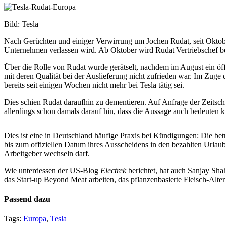
Bild: Tesla
Nach Gerüchten und einiger Verwirrung um Jochen Rudat, seit Oktober 2
Unternehmen verlassen wird. Ab Oktober wird Rudat Vertriebschef bei
Über die Rolle von Rudat wurde gerätselt, nachdem im August ein öf
mit deren Qualität bei der Auslieferung nicht zufrieden war. Im Zug
bereits seit einigen Wochen nicht mehr bei Tesla tätig sei.
Dies schien Rudat daraufhin zu dementieren. Auf Anfrage der Zeitsch
allerdings schon damals darauf hin, dass die Aussage auch bedeuten könn
Dies ist eine in Deutschland häufige Praxis bei Kündigungen: Die bet
bis zum offiziellen Datum ihres Ausscheidens in den bezahlten Urla
Arbeitgeber wechseln darf.
Wie unterdessen der US-Blog
Electrek
berichtet, hat auch Sanjay Sha
das Start-up Beyond Meat arbeiten, das pflanzenbasierte Fleisch-Altern
Passend dazu
Tags:
Europa
,
Tesla