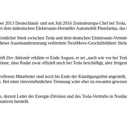
013 Deutschland- und seit Juli 2016 Zentraleuropa-Chef bei Tesla, gibt 
 dem italienischen Elektroauto-Hersteller Automobili Pininfarina, das
fentlicher Streit zwischen Tesla und dem deutschen Elektroauto-Verm
e dieser Auseinandersetzung verbreitete NextMove-Geschäftsführer Stef
rift
Der Aktionär
erklärte er Ende August, er sei „nach wie vor bei Te
e, dass Rudat zwar offiziell noch bei Tesla beschäftigt, aber freigestel
roffenen Mitarbeiter sind noch bis Ende der Kündigungsfrist angestell
ub. Bei einer einvernehmlichen Trennung wäre eher zu erwarten gewes
h, derzeit Leiter der Energie-Division und des Tesla-Vertriebs in Norda
ativen herstellt.