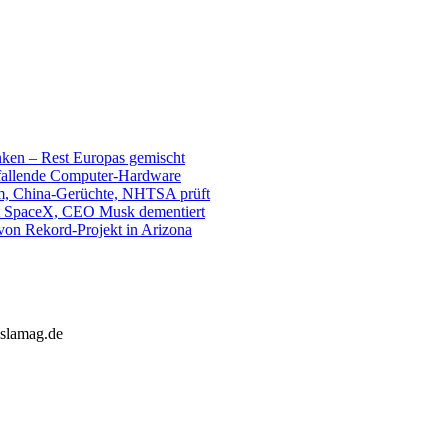
unken – Rest Europas gemischt
sfallende Computer-Hardware
m, China-Gerüchte, NHTSA prüft
mit SpaceX, CEO Musk dementiert
 von Rekord-Projekt in Arizona
eslamag.de