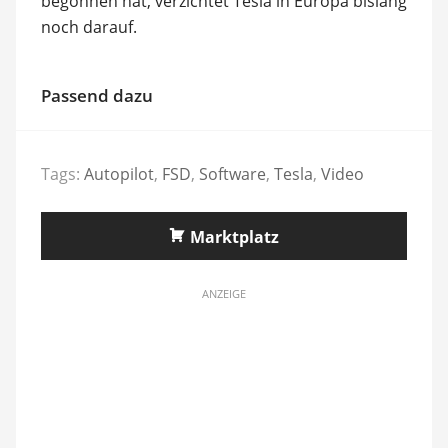
begonnen hat, verzichtet Tesla in Europa bislang
noch darauf.
Passend dazu
Tags:
Autopilot
,
FSD
,
Software
,
Tesla
,
Video
Marktplatz
ANZEIGE