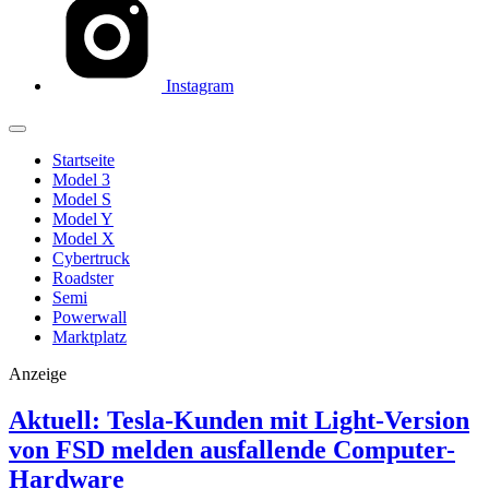
Instagram
Startseite
Model 3
Model S
Model Y
Model X
Cybertruck
Roadster
Semi
Powerwall
Marktplatz
Anzeige
Aktuell: Tesla-Kunden mit Light-Version
von FSD melden ausfallende Computer-
Hardware