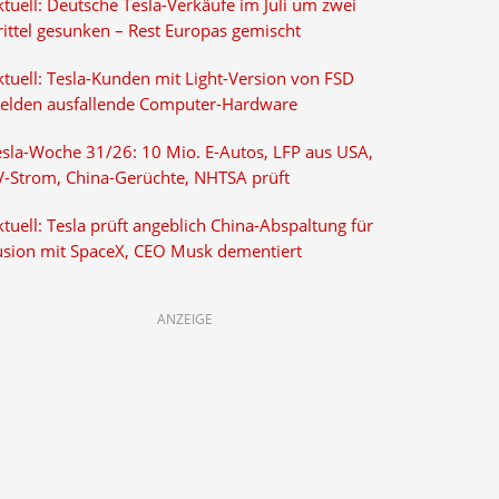
tuell: Deutsche Tesla-Verkäufe im Juli um zwei
rittel gesunken – Rest Europas gemischt
ktuell: Tesla-Kunden mit Light-Version von FSD
elden ausfallende Computer-Hardware
esla-Woche 31/26: 10 Mio. E-Autos, LFP aus USA,
V-Strom, China-Gerüchte, NHTSA prüft
tuell: Tesla prüft angeblich China-Abspaltung für
usion mit SpaceX, CEO Musk dementiert
ANZEIGE