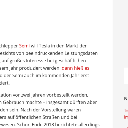
schlepper
Semi
will Tesla in den Markt der
gesichts von beeindruckenden Leistungsdaten
 auf großes Interesse bei geschäftlichen
esem Jahr produziert werden,
dann hieß es
Su
wird der Semi auch im kommenden Jahr erst
ei
iert.
ation vor zwei Jahren vorbestellt werden,
N
n Gebrauch machte – insgesamt dürften aber
rden sein. Nach der Vorstellung waren
T
rs auf öffentlichen Straßen und bei
I
wesen. Schon Ende 2018 berichtete allerdings