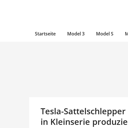
Zum
Skip
Zum
Inhalt
to
Inhalt
wechseln
main
wechseln
content
Startseite
Model 3
Model S
M
Tesla-Sattelschlepper
in Kleinserie produzie