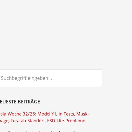
chbegriff
ngeben...
EUESTE BEITRÄGE
esla-Woche 32/26: Model Y L in Tests, Musk-
mage, Terafab-Standort, FSD-Lite-Probleme