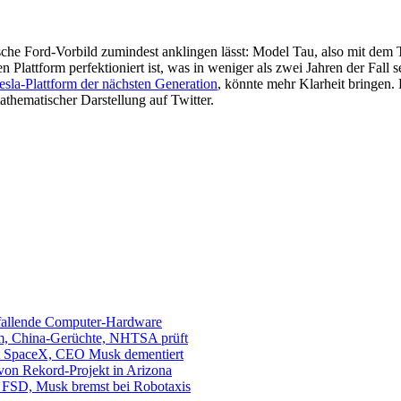
rische Ford-Vorbild zumindest anklingen lässt: Model Tau, also mit de
Plattform perfektioniert ist, was in weniger als zwei Jahren der Fall 
esla-Plattform der nächsten Generation
, könnte mehr Klarheit bringen
athematischer Darstellung auf Twitter.
sfallende Computer-Hardware
m, China-Gerüchte, NHTSA prüft
mit SpaceX, CEO Musk dementiert
 von Rekord-Projekt in Arizona
s. FSD, Musk bremst bei Robotaxis