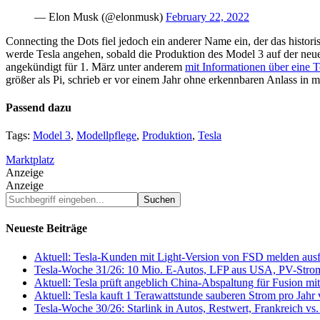
— Elon Musk (@elonmusk)
February 22, 2022
Connecting the Dots fiel jedoch ein anderer Name ein, der das histo
werde Tesla angehen, sobald die Produktion des Model 3 auf der neuen 
angekündigt für 1. März unter anderem
mit Informationen über eine T
größer als Pi, schrieb er vor einem Jahr ohne erkennbaren Anlass in m
Passend dazu
Tags:
Model 3
,
Modellpflege
,
Produktion
,
Tesla
Marktplatz
Anzeige
Anzeige
Suchbegriff
eingeben...
Neueste Beiträge
Aktuell: Tesla-Kunden mit Light-Version von FSD melden au
Tesla-Woche 31/26: 10 Mio. E-Autos, LFP aus USA, PV-Stro
Aktuell: Tesla prüft angeblich China-Abspaltung für Fusion 
Aktuell: Tesla kauft 1 Terawattstunde sauberen Strom pro Jahr
Tesla-Woche 30/26: Starlink in Autos, Restwert, Frankreich v