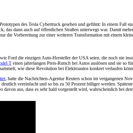
rototypen des Tesla Cybertruck gesehen und gefilmt: In einem Fall st
ck, das dann auch auf öffentlichen Straßen unterwegs war. Damit mehr
nur die Vorbereitung zur einer weiteren Transformation mit einem klei
ie Ford die einzigen Auto-Hersteller der USA seien, die noch nie ins
odel T
einen jahrelangen Preis-Rutsch bei Autos auslösen und sie so f
ammelt, wie diese Revolution bei Elektroautos konkret verlaufen könn
tet
, hatte die Nachrichten-Agentur Reuters schon im vergangenen Novem
e deutlich vereinfacht und so bis zu 50 Prozent billiger werden. Späte
o davon aus, dass es sehr bald vorgestellt wird, wahrscheinlich bei d