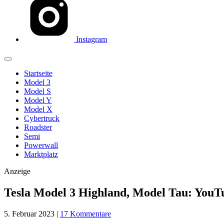
Instagram
Startseite
Model 3
Model S
Model Y
Model X
Cybertruck
Roadster
Semi
Powerwall
Marktplatz
Anzeige
Tesla Model 3 Highland, Model Tau: YouTu
5. Februar 2023
|
17 Kommentare