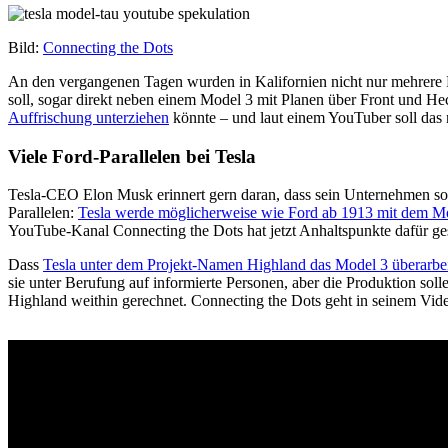
Bild:
Connecting the Dots
An den vergangenen Tagen wurden in Kalifornien nicht nur mehrere P
soll, sogar direkt neben einem Model 3 mit Planen über Front und He
Auffrischung unterziehen
könnte – und laut einem YouTuber soll das 
Viele Ford-Parallelen bei Tesla
Tesla-CEO Elon Musk erinnert gern daran, dass sein Unternehmen sow
Parallelen:
Tesla werde möglicherweise wie Ford ab 1913 mit dem M
YouTube-Kanal Connecting the Dots hat jetzt Anhaltspunkte dafür ges
Dass
Tesla unter dem Projekt-Namen Highland das Model 3 überarbei
sie unter Berufung auf informierte Personen, aber die Produktion soll
Highland weithin gerechnet. Connecting the Dots geht in seinem Vide