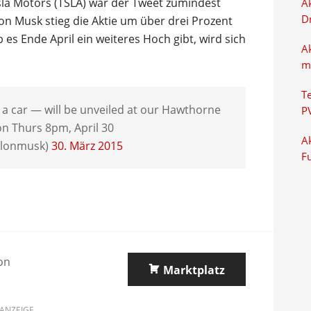
sla Motors (TSLA) war der Tweet zumindest
Ak
D
von Musk stieg die Aktie um über drei Prozent
b es Ende April ein weiteres Hoch gibt, wird sich
A
m
T
 a car — will be unveiled at our Hawthorne
P
on Thurs 8pm, April 30
Ak
elonmusk)
30. März 2015
F
on
Marktplatz
ANZEIGE