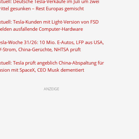
tuell: Deutsche Tesla-Verkäufe im Juli um zwei
rittel gesunken – Rest Europas gemischt
ktuell: Tesla-Kunden mit Light-Version von FSD
elden ausfallende Computer-Hardware
esla-Woche 31/26: 10 Mio. E-Autos, LFP aus USA,
V-Strom, China-Gerüchte, NHTSA prüft
tuell: Tesla prüft angeblich China-Abspaltung für
usion mit SpaceX, CEO Musk dementiert
ANZEIGE