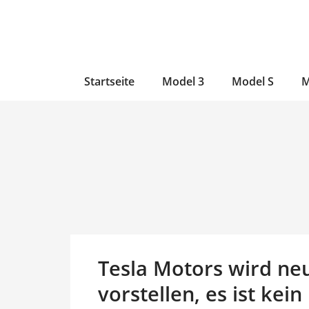
Zum
Skip
Zum
Inhalt
to
Inhalt
wechseln
main
wechseln
content
Startseite
Model 3
Model S
M
Tesla Motors wird ne
vorstellen, es ist kei