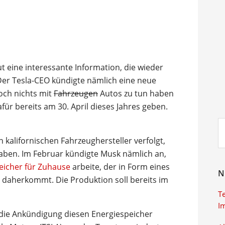
t eine interessante Information, die wieder
. Der Tesla-CEO kündigte nämlich eine neue
doch nichts mit
Fahrzeugen
Autos zu tun haben
dafür bereits am 30. April dieses Jahres geben.
Su
ei
kalifornischen Fahrzeughersteller verfolgt,
haben. Im Februar kündigte Musk nämlich an,
eicher für Zuhause
arbeite, der in Form eines
N
aherkommt. Die Produktion soll bereits im
T
I
s die Ankündigung diesen Energiespeicher