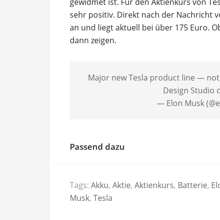
gewidmet ist. Für den Aktienkurs von Te
sehr positiv. Direkt nach der Nachricht 
an und liegt aktuell bei über 175 Euro. O
dann zeigen.
Major new Tesla product line — not
Design Studio 
— Elon Musk (@
Passend dazu
Tags:
Akku
,
Aktie
,
Aktienkurs
,
Batterie
,
El
Musk
,
Tesla