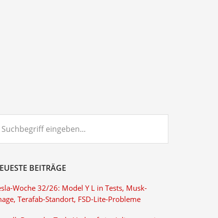
chbegriff
ngeben...
EUESTE BEITRÄGE
esla-Woche 32/26: Model Y L in Tests, Musk-
mage, Terafab-Standort, FSD-Lite-Probleme