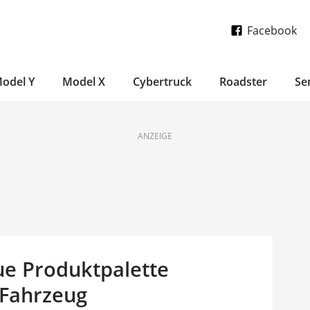
Facebook
odel Y
Model X
Cybertruck
Roadster
Se
ANZEIGE
ue Produktpalette
n Fahrzeug