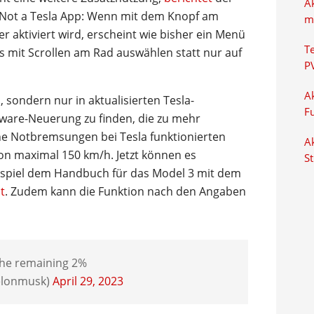
A
t Not a Tesla App: Wenn mit dem Knopf am
m
 aktiviert wird, erscheint wie bisher ein Menü
T
 mit Scrollen am Rad auswählen statt nur auf
P
Ak
, sondern nur in aktualisierten Tesla-
F
tware-Neuerung zu finden, die zu mehr
che Notbremsungen bei Tesla funktionierten
Ak
n maximal 150 km/h. Jetzt können es
S
eispiel dem Handbuch für das Model 3 mit dem
t
. Zudem kann die Funktion nach den Angaben
the remaining 2%
elonmusk)
April 29, 2023