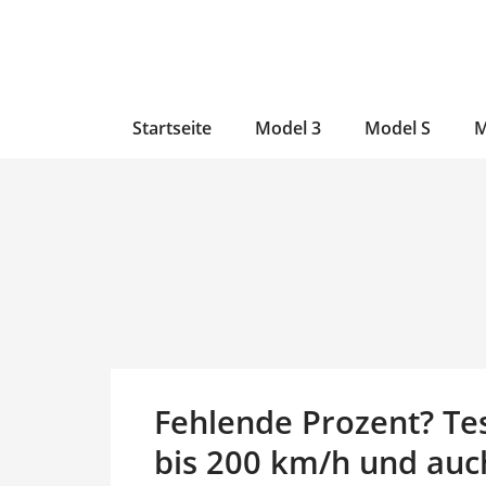
Zum
Skip
Zum
Inhalt
to
Inhalt
wechseln
main
wechseln
content
Startseite
Model 3
Model S
M
Fehlende Prozent? Tes
bis 200 km/h und au