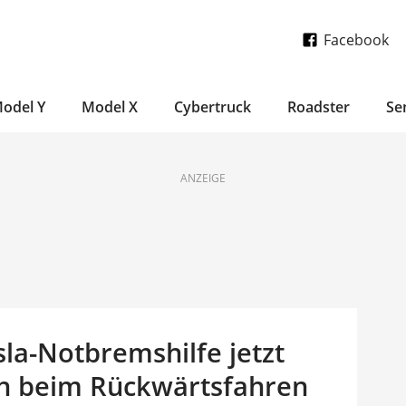
Facebook
odel Y
Model X
Cybertruck
Roadster
Se
ANZEIGE
la-Notbremshilfe jetzt
ch beim Rückwärtsfahren