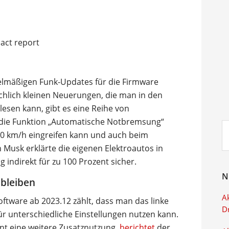
egelmäßigen Funk-Updates für die Firmware
chlich kleinen Neuerungen, die man in den
esen kann, gibt es eine Reihe von
 die Funktion „Automatische Notbremsung“
Su
200 km/h eingreifen kann und auch beim
ei
n Musk erklärte die eigenen Elektroautos in
ndirekt für zu 100 Prozent sicher.
N
bleiben
Ak
oftware ab 2023.12 zählt, dass man das linke
D
für unterschiedliche Einstellungen nutzen kann.
nt eine weitere Zusatznutzung,
berichtet
der