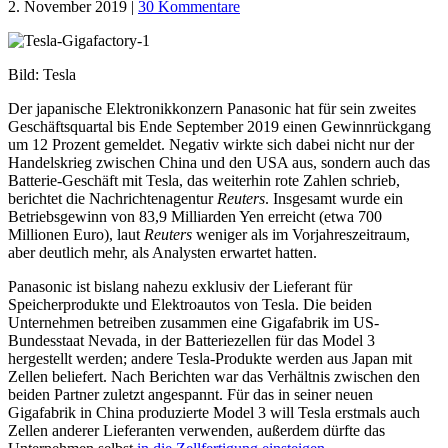
2. November 2019
|
30 Kommentare
Bild: Tesla
Der japanische Elektronikkonzern Panasonic hat für sein zweites
Geschäftsquartal bis Ende September 2019 einen Gewinnrückgang
um 12 Prozent gemeldet. Negativ wirkte sich dabei nicht nur der
Handelskrieg zwischen China und den USA aus, sondern auch das
Batterie-Geschäft mit Tesla, das weiterhin rote Zahlen schrieb,
berichtet die Nachrichtenagentur
Reuters
. Insgesamt wurde ein
Betriebsgewinn von 83,9 Milliarden Yen erreicht (etwa 700
Millionen Euro), laut
Reuters
weniger als im Vorjahreszeitraum,
aber deutlich mehr, als Analysten erwartet hatten.
Panasonic ist bislang nahezu exklusiv der Lieferant für
Speicherprodukte und Elektroautos von Tesla. Die beiden
Unternehmen betreiben zusammen eine Gigafabrik im US-
Bundesstaat Nevada, in der Batteriezellen für das Model 3
hergestellt werden; andere Tesla-Produkte werden aus Japan mit
Zellen beliefert. Nach Berichten war das Verhältnis zwischen den
beiden Partner zuletzt angespannt. Für das in seiner neuen
Gigafabrik in China produzierte Model 3 will Tesla erstmals auch
Zellen anderer Lieferanten verwenden, außerdem dürfte das