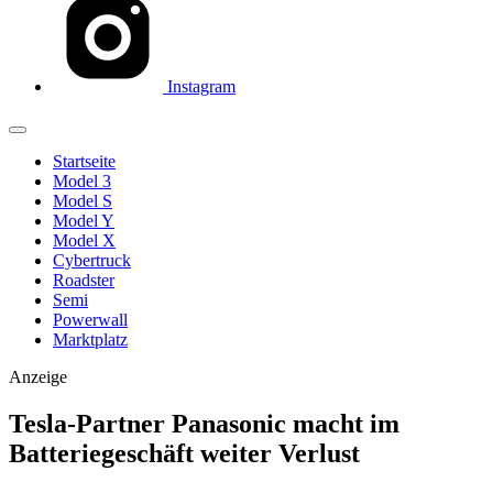
Instagram
Startseite
Model 3
Model S
Model Y
Model X
Cybertruck
Roadster
Semi
Powerwall
Marktplatz
Anzeige
Tesla-Partner Panasonic macht im
Batteriegeschäft weiter Verlust