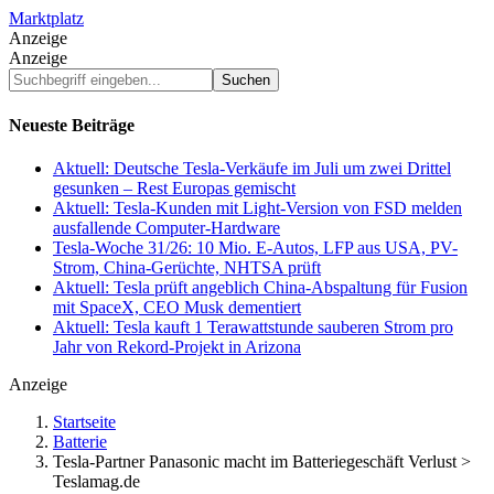
Marktplatz
Anzeige
Anzeige
Suchbegriff
eingeben...
Neueste Beiträge
Aktuell: Deutsche Tesla-Verkäufe im Juli um zwei Drittel
gesunken – Rest Europas gemischt
Aktuell: Tesla-Kunden mit Light-Version von FSD melden
ausfallende Computer-Hardware
Tesla-Woche 31/26: 10 Mio. E-Autos, LFP aus USA, PV-
Strom, China-Gerüchte, NHTSA prüft
Aktuell: Tesla prüft angeblich China-Abspaltung für Fusion
mit SpaceX, CEO Musk dementiert
Aktuell: Tesla kauft 1 Terawattstunde sauberen Strom pro
Jahr von Rekord-Projekt in Arizona
Anzeige
Startseite
Batterie
Tesla-Partner Panasonic macht im Batteriegeschäft Verlust >
Teslamag.de