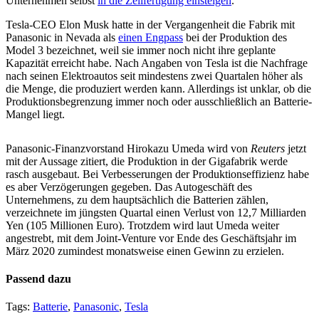
Unternehmen selbst
in die Zellfertigung einsteigen
.
Tesla-CEO Elon Musk hatte in der Vergangenheit die Fabrik mit
Panasonic in Nevada als
einen Engpass
bei der Produktion des
Model 3 bezeichnet, weil sie immer noch nicht ihre geplante
Kapazität erreicht habe. Nach Angaben von Tesla ist die Nachfrage
nach seinen Elektroautos seit mindestens zwei Quartalen höher als
die Menge, die produziert werden kann. Allerdings ist unklar, ob die
Produktionsbegrenzung immer noch oder ausschließlich an Batterie-
Mangel liegt.
Panasonic-Finanzvorstand Hirokazu Umeda wird von
Reuters
jetzt
mit der Aussage zitiert, die Produktion in der Gigafabrik werde
rasch ausgebaut. Bei Verbesserungen der Produktionseffizienz habe
es aber Verzögerungen gegeben. Das Autogeschäft des
Unternehmens, zu dem hauptsächlich die Batterien zählen,
verzeichnete im jüngsten Quartal einen Verlust von 12,7 Milliarden
Yen (105 Millionen Euro). Trotzdem wird laut Umeda weiter
angestrebt, mit dem Joint-Venture vor Ende des Geschäftsjahr im
März 2020 zumindest monatsweise einen Gewinn zu erzielen.
Passend dazu
Tags:
Batterie
,
Panasonic
,
Tesla