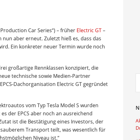
 Production Car Series“) – früher
Electric GT
–
ch nun aber erneut. Zuletzt hieß es, dass das
ird. Ein konkreter neuer Termin wurde noch
drei großartige Rennklassen konzipiert, die
neue technische sowie Medien-Partner
Su
 EPCS-Dachorganisation Electric GT gegründet
ei
Elektroautos vom Typ Tesla Model S wurden
N
lt es der EPCS aber noch an ausreichend
Ak
Zutat ist die Bestätigung eines Investors, der
D
sauberem Transport teilt, was wesentlich für
hstmöglichen Niveau ist.“