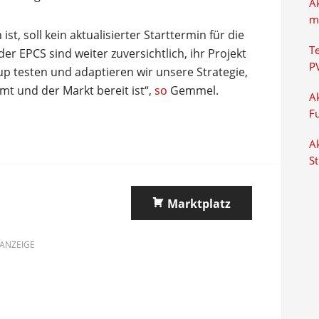
A
m
t, soll kein aktualisierter Starttermin für die
T
er EPCS sind weiter zuversichtlich, ihr Projekt
P
up testen und adaptieren wir unsere Strategie,
t und der Markt bereit ist“,
so
Gemmel.
Ak
F
Ak
S
Marktplatz
ANZEIGE