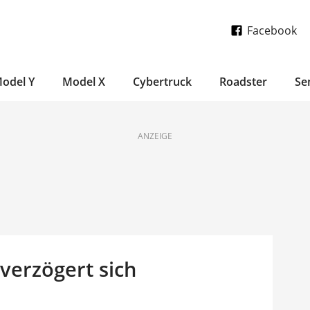
Facebook
odel Y
Model X
Cybertruck
Roadster
Se
ANZEIGE
verzögert sich