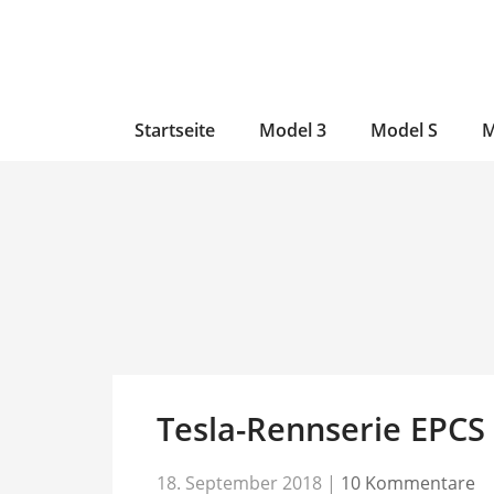
Zum
Skip
Zum
Inhalt
to
Inhalt
wechseln
main
wechseln
content
Startseite
Model 3
Model S
M
Tesla-Rennserie EPCS 
18. September 2018
|
10 Kommentare