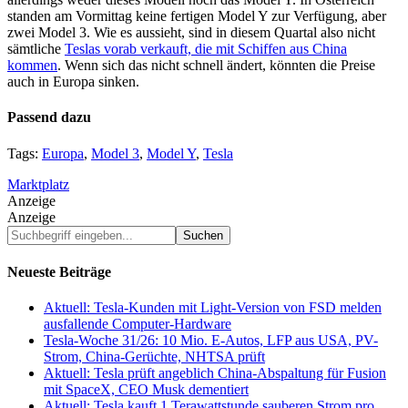
standen am Vormittag keine fertigen Model Y zur Verfügung, aber
zwei Model 3. Wie es aussieht, sind in diesem Quartal also nicht
sämtliche
Teslas vorab verkauft, die mit Schiffen aus China
kommen
. Wenn sich das nicht schnell ändert, könnten die Preise
auch in Europa sinken.
Passend dazu
Tags:
Europa
,
Model 3
,
Model Y
,
Tesla
Marktplatz
Anzeige
Anzeige
Suchbegriff
eingeben...
Neueste Beiträge
Aktuell: Tesla-Kunden mit Light-Version von FSD melden
ausfallende Computer-Hardware
Tesla-Woche 31/26: 10 Mio. E-Autos, LFP aus USA, PV-
Strom, China-Gerüchte, NHTSA prüft
Aktuell: Tesla prüft angeblich China-Abspaltung für Fusion
mit SpaceX, CEO Musk dementiert
Aktuell: Tesla kauft 1 Terawattstunde sauberen Strom pro