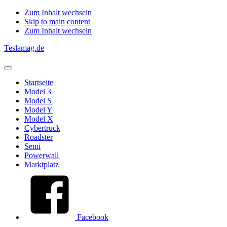
Zum Inhalt wechseln
Skip to main content
Zum Inhalt wechseln
Teslamag.de
Startseite
Model 3
Model S
Model Y
Model X
Cybertruck
Roadster
Semi
Powerwall
Marktplatz
Facebook