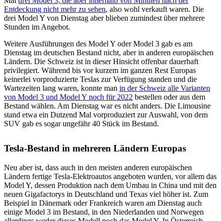
Mai
drei Model 3, die aber innerhalb von Minuten nach der
Entdeckung nicht mehr zu sehen
, also wohl verkauft waren. Die
drei Model Y von Dienstag aber blieben zumindest über mehrere
Stunden im Angebot.
Weitere Ausführungen des Model Y oder Model 3 gab es am
Dienstag im deutschen Bestand nicht, aber in anderen europäischen
Ländern. Die Schweiz ist in dieser Hinsicht offenbar dauerhaft
privilegiert. Während bis vor kurzem im ganzen Rest Europas
keinerlei vorproduzierte Teslas zur Verfügung standen und die
Wartezeiten lang waren, konnte man
in der Schweiz alle Varianten
von Model 3 und Model Y noch für 2022
bestellen oder aus dem
Bestand wählen. Am Dienstag war es nicht anders. Die Limousine
stand etwa ein Dutzend Mal vorproduziert zur Auswahl, von dem
SUV gab es sogar ungefähr 40 Stück im Bestand.
Tesla-Bestand in mehreren Ländern Europas
Neu aber ist, dass auch in den meisten anderen europäischen
Ländern fertige Tesla-Elektroautos angeboten wurden, vor allem das
Model Y, dessen Produktion nach dem Umbau in China und mit den
neuen Gigafactorys in Deutschland und Texas viel höher ist. Zum
Beispiel in Dänemark oder Frankreich waren am Dienstag auch
einige Model 3 im Bestand, in den Niederlanden und Norwegen
allerdings weder dieses Modell noch das Model Y. In Österreich