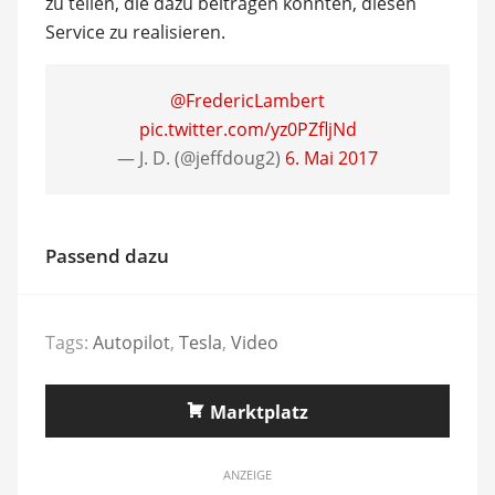
zu teilen, die dazu beitragen könnten, diesen
Service zu realisieren.
@FredericLambert
pic.twitter.com/yz0PZfljNd
— J. D. (@jeffdoug2)
6. Mai 2017
Passend dazu
Tags:
Autopilot
,
Tesla
,
Video
Marktplatz
ANZEIGE