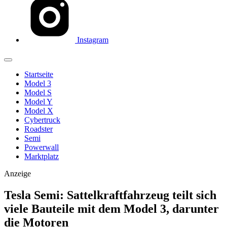
Instagram
Startseite
Model 3
Model S
Model Y
Model X
Cybertruck
Roadster
Semi
Powerwall
Marktplatz
Anzeige
Tesla Semi: Sattelkraftfahrzeug teilt sich
viele Bauteile mit dem Model 3, darunter
die Motoren