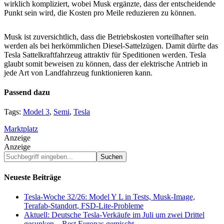
wirklich kompliziert, wobei Musk ergänzte, dass der entscheidende
Punkt sein wird, die Kosten pro Meile reduzieren zu können.
Musk ist zuversichtlich, dass die Betriebskosten vorteilhafter sein
werden als bei herkömmlichen Diesel-Sattelzügen. Damit dürfte das
Tesla Sattelkraftfahrzeug attraktiv für Speditionen werden. Tesla
glaubt somit beweisen zu können, dass der elektrische Antrieb in
jede Art von Landfahrzeug funktionieren kann.
Passend dazu
Tags:
Model 3
,
Semi
,
Tesla
Marktplatz
Anzeige
Anzeige
Suchbegriff
eingeben...
Neueste Beiträge
Tesla-Woche 32/26: Model Y L in Tests, Musk-Image,
Terafab-Standort, FSD-Lite-Probleme
Aktuell: Deutsche Tesla-Verkäufe im Juli um zwei Drittel
gesunken – Rest Europas gemischt