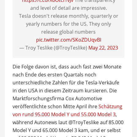
https://t.co/X0Otcf1vJv
The transparency
and level of detail are impressive.
Tesla doesn't release monthly, quarterly or
yearly numbers for the US. They only
release global numbers
pic.twitter.com/SKoZDUqvBI
— Troy Teslike (@TroyTeslike)
May 22, 2023
Die Folge davon ist, dass auch fast zwei Monate
nach Ende des ersten Quartals noch
unterschiedliche Zahlen für die Tesla-Verkäufe
in den USA in diesem Zeitraum kursieren. Die
Marktforschungsfirma Cox Automotive
veröffentlichte schon Mitte April ihre
Schätzung
von rund 95.000 Model Y und 55.000 Model 3
,
während Autonews laut @TroyTeslike auf 85.000
Model Y und 65.000 Model 3 kam, und er selbst