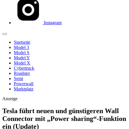
Instagram
Startseite
Model 3
Model S
Model Y
Model X
Cybertruck
Roadster
Semi
Powerwall
Marktplatz
Anzeige
Tesla führt neuen und günstigeren Wall
Connector mit „Power sharing“-Funktion
ein (Update)