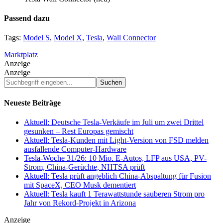
Passend dazu
Tags:
Model S
,
Model X
,
Tesla
,
Wall Connector
Marktplatz
Anzeige
Anzeige
Suchbegriff
eingeben...
Neueste Beiträge
Aktuell: Deutsche Tesla-Verkäufe im Juli um zwei Drittel
gesunken – Rest Europas gemischt
Aktuell: Tesla-Kunden mit Light-Version von FSD melden
ausfallende Computer-Hardware
Tesla-Woche 31/26: 10 Mio. E-Autos, LFP aus USA, PV-
Strom, China-Gerüchte, NHTSA prüft
Aktuell: Tesla prüft angeblich China-Abspaltung für Fusion
mit SpaceX, CEO Musk dementiert
Aktuell: Tesla kauft 1 Terawattstunde sauberen Strom pro
Jahr von Rekord-Projekt in Arizona
Anzeige