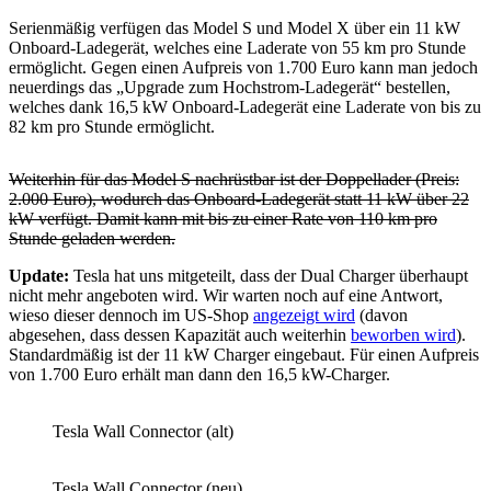
Serienmäßig verfügen das Model S und Model X über ein 11 kW
Onboard-Ladegerät, welches eine Laderate von 55 km pro Stunde
ermöglicht. Gegen einen Aufpreis von 1.700 Euro kann man jedoch
neuerdings das „Upgrade zum Hochstrom-Ladegerät“ bestellen,
welches dank 16,5 kW Onboard-Ladegerät eine Laderate von bis zu
82 km pro Stunde ermöglicht.
Weiterhin für das Model S nachrüstbar ist der Doppellader (Preis:
2.000 Euro), wodurch das Onboard-Ladegerät statt 11 kW über 22
kW verfügt. Damit kann mit bis zu einer Rate von 110 km pro
Stunde geladen werden.
Update:
Tesla hat uns mitgeteilt, dass der Dual Charger überhaupt
nicht mehr angeboten wird. Wir warten noch auf eine Antwort,
wieso dieser dennoch im US-Shop
angezeigt wird
(davon
abgesehen, dass dessen Kapazität auch weiterhin
beworben wird
).
Standardmäßig ist der 11 kW Charger eingebaut. Für einen Aufpreis
von 1.700 Euro erhält man dann den 16,5 kW-Charger.
Tesla Wall Connector (alt)
Tesla Wall Connector (neu)