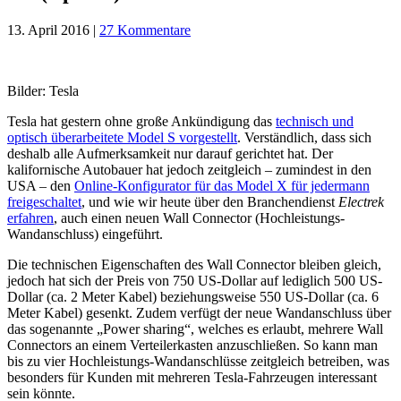
13. April 2016
|
27 Kommentare
Bilder: Tesla
Tesla hat gestern ohne große Ankündigung das
technisch und
optisch überarbeitete Model S vorgestellt
. Verständlich, dass sich
deshalb alle Aufmerksamkeit nur darauf gerichtet hat. Der
kalifornische Autobauer hat jedoch zeitgleich – zumindest in den
USA – den
Online-Konfigurator für das Model X für jedermann
freigeschaltet
, und wie wir heute über den Branchendienst
Electrek
erfahren
, auch einen neuen Wall Connector (Hochleistungs-
Wandanschluss) eingeführt.
Die technischen Eigenschaften des Wall Connector bleiben gleich,
jedoch hat sich der Preis von 750 US-Dollar auf lediglich 500 US-
Dollar (ca. 2 Meter Kabel) beziehungsweise 550 US-Dollar (ca. 6
Meter Kabel) gesenkt. Zudem verfügt der neue Wandanschluss über
das sogenannte „Power sharing“, welches es erlaubt, mehrere Wall
Connectors an einem Verteilerkasten anzuschließen. So kann man
bis zu vier Hochleistungs-Wandanschlüsse zeitgleich betreiben, was
besonders für Kunden mit mehreren Tesla-Fahrzeugen interessant
sein könnte.