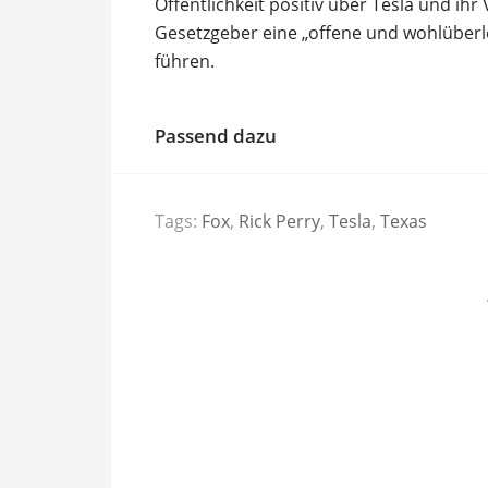
Öffentlichkeit positiv über Tesla und ih
Gesetzgeber eine „offene und wohlüber
führen.
Passend dazu
Tags:
Fox
,
Rick Perry
,
Tesla
,
Texas