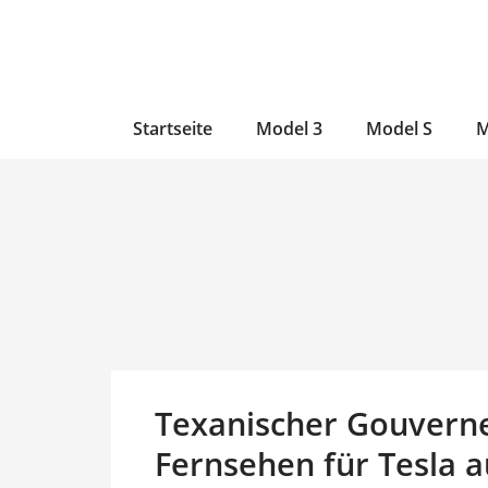
Zum
Skip
Zum
Inhalt
to
Inhalt
wechseln
main
wechseln
content
Startseite
Model 3
Model S
M
Texanischer Gouverne
Fernsehen für Tesla a