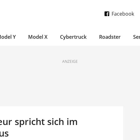
Facebook
odel Y
Model X
Cybertruck
Roadster
Se
ANZEIGE
ur spricht sich im
us