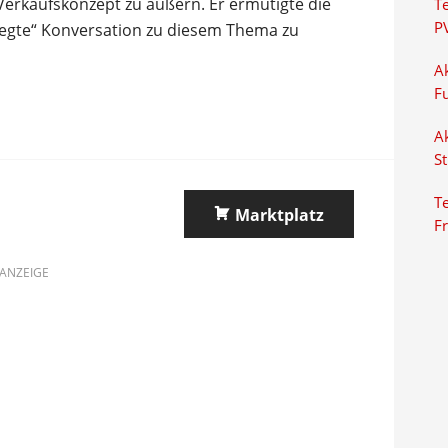
r Verkaufskonzept zu äußern. Er ermutigte die
T
P
legte“ Konversation zu diesem Thema zu
Ak
F
Ak
S
Te
Marktplatz
F
ANZEIGE