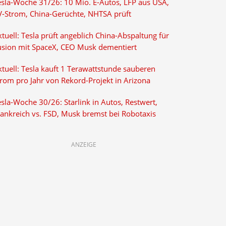
esla-Woche 31/26: 10 Mio. E-Autos, LFP aus USA,
V-Strom, China-Gerüchte, NHTSA prüft
tuell: Tesla prüft angeblich China-Abspaltung für
usion mit SpaceX, CEO Musk dementiert
tuell: Tesla kauft 1 Terawattstunde sauberen
trom pro Jahr von Rekord-Projekt in Arizona
sla-Woche 30/26: Starlink in Autos, Restwert,
rankreich vs. FSD, Musk bremst bei Robotaxis
ANZEIGE