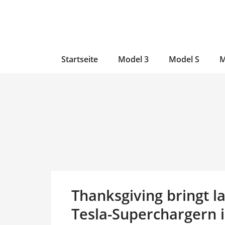
Zum
Skip
Zum
Inhalt
to
Inhalt
wechseln
main
wechseln
content
Startseite
Model 3
Model S
M
Thanksgiving bringt 
Tesla-Superchargern 