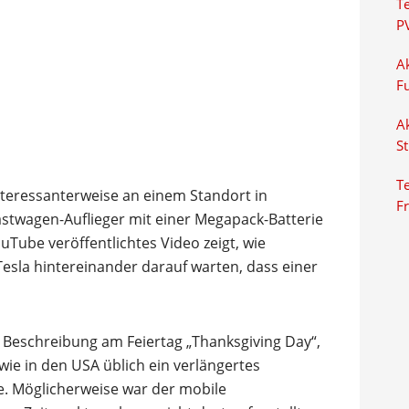
T
P
Ak
F
Ak
S
Te
nteressanterweise an einem Standort in
F
Lastwagen-Auflieger mit einer Megapack-Batterie
uTube veröffentlichtes Video zeigt, wie
esla hintereinander darauf warten, dass einer
Beschreibung am Feiertag „Thanksgiving Day“,
ie in den USA üblich ein verlängertes
e. Möglicherweise war der mobile