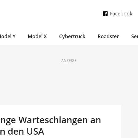
Facebook
odel Y
Model X
Cybertruck
Roadster
Se
ANZEIGE
lange Warteschlangen an
in den USA