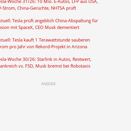
esla-Woche 31/26: 10 Mio. E-Autos, LFP aus USA,
V-Strom, China-Gerüchte, NHTSA prüft
tuell: Tesla prüft angeblich China-Abspaltung für
usion mit SpaceX, CEO Musk dementiert
tuell: Tesla kauft 1 Terawattstunde sauberen
trom pro Jahr von Rekord-Projekt in Arizona
sla-Woche 30/26: Starlink in Autos, Restwert,
rankreich vs. FSD, Musk bremst bei Robotaxis
ANZEIGE