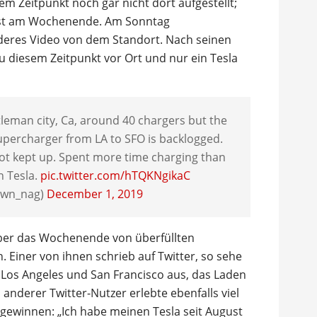
 Zeitpunkt noch gar nicht dort aufgestellt;
erst am Wochenende. Am Sonntag
anderes Video von dem Standort. Nach seinen
 diesem Zeitpunkt vor Ort und nur ein Tesla
leman city, Ca, around 40 chargers but the
supercharger from LA to SFO is backlogged.
ot kept up. Spent more time charging than
n Tesla.
pic.twitter.com/hTQKNgikaC
awn_nag)
December 1, 2019
über das Wochenende von überfüllten
 Einer von ihnen schrieb auf Twitter, so sehe
 Los Angeles und San Francisco aus, das Laden
 anderer Twitter-Nutzer erlebte ebenfalls viel
gewinnen: „Ich habe meinen Tesla seit August