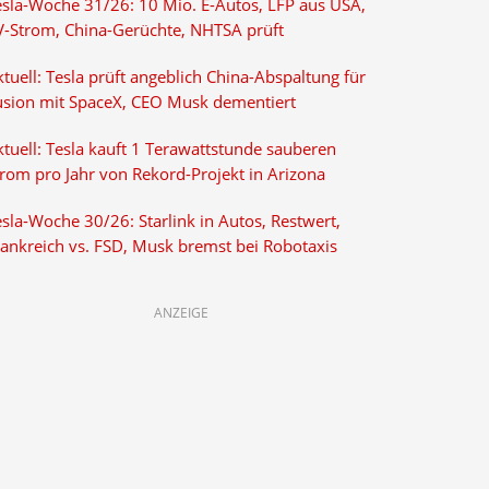
esla-Woche 31/26: 10 Mio. E-Autos, LFP aus USA,
V-Strom, China-Gerüchte, NHTSA prüft
tuell: Tesla prüft angeblich China-Abspaltung für
usion mit SpaceX, CEO Musk dementiert
tuell: Tesla kauft 1 Terawattstunde sauberen
trom pro Jahr von Rekord-Projekt in Arizona
sla-Woche 30/26: Starlink in Autos, Restwert,
rankreich vs. FSD, Musk bremst bei Robotaxis
ANZEIGE