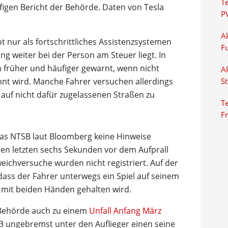
T
ufigen Bericht der Behörde. Daten von Tesla
P
Ak
ot nur als fortschrittliches Assistenzsystemen
F
ng weiter bei der Person am Steuer liegt. In
früher und häufiger gewarnt, wenn nicht
Ak
nt wird. Manche Fahrer versuchen allerdings
S
 auf nicht dafür zugelassenen Straßen zu
Te
F
 das NTSB laut Bloomberg keine Hinweise
den letzten sechs Sekunden vor dem Aufprall
ichversuche wurden nicht registriert. Auf der
dass der Fahrer unterwegs ein Spiel auf seinem
 mit beiden Händen gehalten wird.
 Behörde auch zu einem
Unfall Anfang März
 3 ungebremst unter den Auflieger einen seine