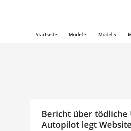
Zum
Skip
Zum
Inhalt
to
Inhalt
wechseln
main
wechseln
content
Startseite
Model 3
Model S
M
Bericht über tödliche 
Autopilot legt Websi