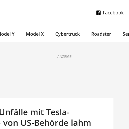
Facebook
odel Y
Model X
Cybertruck
Roadster
Se
ANZEIGE
Unfälle mit Tesla-
te von US-Behörde lahm