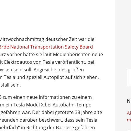
m Mittwochnachmittag deutscher Zeit war die
rde National Transportation Safety Board
urz vorher hatte sie laut Medienberichten neue
 Elektroautos von Tesla veröffentlicht, bei
wesen sein soll. Angesichts des großen
Su
n Tesla und speziell Autopilot auf sich ziehen,
ei
fall sein.
B zum einen neue Informationen zu einem
N
dem ein Tesla Model X bei Autobahn-Tempo
efahren war. Der dabei getötete 38 Jahre alte
A
 Freunden darüber beschwert, dass sein Tesla
m
mehrfach“ in Richtung der Barriere gefahren