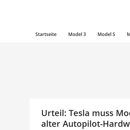
Zum
Skip
Zum
Inhalt
to
Inhalt
wechseln
main
wechseln
content
Startseite
Model 3
Model S
M
Urteil: Tesla muss Mo
alter Autopilot-Hard