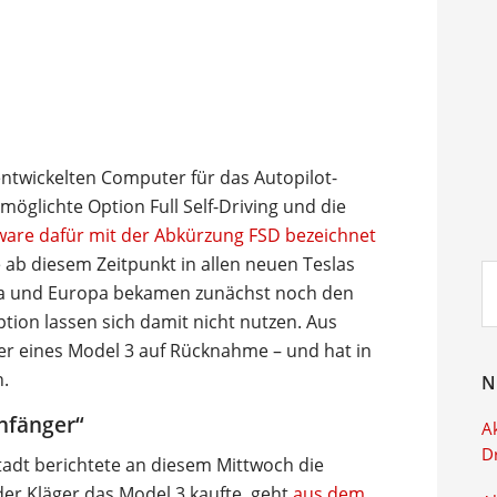
 entwickelten Computer für das Autopilot-
rmöglichte Option Full Self-Driving und die
ware dafür mit der Abkürzung FSD bezeichnet
e ab diesem Zeitpunkt in allen neuen Teslas
Su
na und Europa bekamen zunächst noch den
ei
tion lassen sich damit nicht nutzen. Aus
r eines Model 3 auf Rücknahme ­– und hat in
n.
N
nfänger“
Ak
D
adt berichtete an diesem Mittwoch die
der Kläger das Model 3 kaufte, geht
aus dem