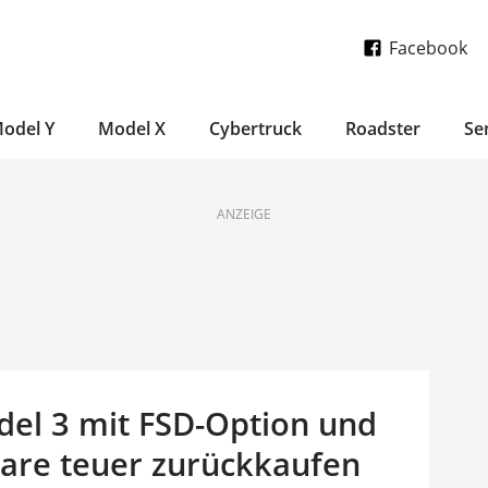
Facebook
odel Y
Model X
Cybertruck
Roadster
Se
ANZEIGE
del 3 mit FSD-Option und
ware teuer zurückkaufen