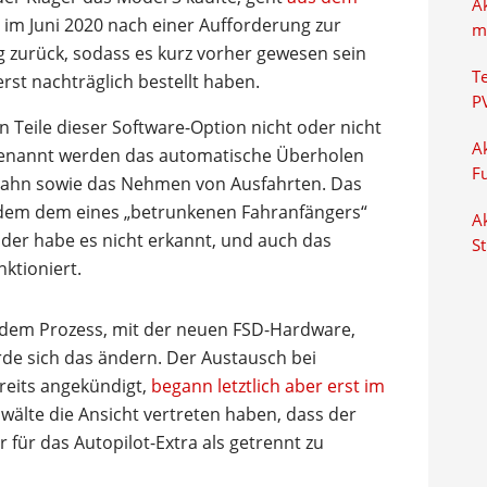
A
h im Juni 2020 nach einer Aufforderung zur
m
 zurück, sodass es kurz vorher gewesen sein
T
erst nachträglich bestellt haben.
P
 Teile dieser Software-Option nicht oder nicht
Ak
. Genannt werden das automatische Überholen
F
bahn sowie das Nehmen von Ausfahrten. Das
udem dem eines „betrunkenen Fahranfängers“
Ak
der habe es nicht erkannt, und auch das
S
ktioniert.
n dem Prozess, mit der neuen FSD-Hardware,
de sich das ändern. Der Austausch bei
reits angekündigt,
begann letztlich aber erst im
älte die Ansicht vertreten haben, dass der
 für das Autopilot-Extra als getrennt zu