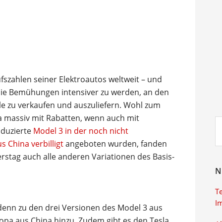
ufszahlen seiner Elektroautos weltweit – und
die Bemühungen intensiver zu werden, an den
le zu verkaufen und auszuliefern. Wohl zum
pa massiv mit Rabatten, wenn auch mit
Su
oduzierte
Model 3 in der noch nicht
ei
 China verbilligt
angeboten wurden, fanden
stag auch alle anderen Variationen des Basis-
N
T
I
denn zu den drei Versionen des Model 3 aus
pa aus China hinzu. Zudem gibt es den Tesla