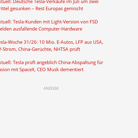
tuell: Deutsche Tesla-Verkäufe im Juli um zwei
rittel gesunken – Rest Europas gemischt
ktuell: Tesla-Kunden mit Light-Version von FSD
elden ausfallende Computer-Hardware
esla-Woche 31/26: 10 Mio. E-Autos, LFP aus USA,
V-Strom, China-Gerüchte, NHTSA prüft
tuell: Tesla prüft angeblich China-Abspaltung für
usion mit SpaceX, CEO Musk dementiert
ANZEIGE