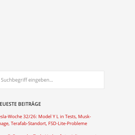
chbegriff
ngeben...
EUESTE BEITRÄGE
esla-Woche 32/26: Model Y L in Tests, Musk-
mage, Terafab-Standort, FSD-Lite-Probleme