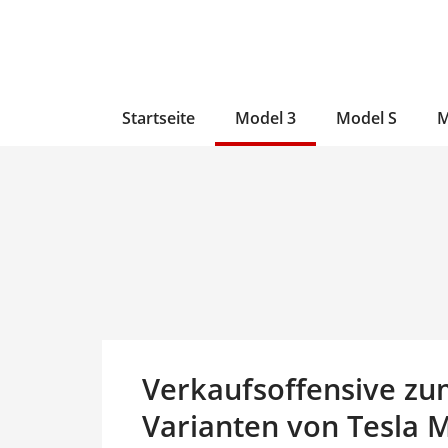
Zum
Skip
Zum
Inhalt
to
Inhalt
wechseln
main
wechseln
content
Startseite
Model 3
Model S
M
Verkaufsoffensive zum
Varianten von Tesla 