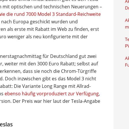
Ak
orm mit optischen und technischen Neuerungen –
D
wie die rund 7000 Model 3 Standard-Reichweite
A
na nach Europa geschickt wurden und
m
 als erste mit Rabatt im Web zu finden, erst
ro weniger als neu konfigurierte mit der
T
P
nerstagnachmittag für Deutschland gut zwei
Ak
r, weiter mit den 3000 Euro Rabatt; selbst auf
F
erkennen, dass sie noch die Chrom-Türgriffe
d. Doch inzwischen gibt es das Model 3 nicht
abatt: Die Variante Long Range mit Allrad-
ns
ebenso häufig vorproduziert zur Verfügung
,
sion. Der Preis war hier laut der Tesla-Angabe
eslas