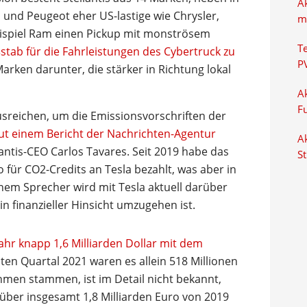
A
 und Peugeot eher US-lastige wie Chrysler,
m
ispiel Ram einen Pickup mit monströsem
T
stab für die Fahrleistungen des Cybertruck zu
P
arken darunter, die stärker in Richtung lokal
Ak
F
usreichen, um die Emissionsvorschriften der
ut einem Bericht der Nachrichten-Agentur
Ak
lantis-CEO Carlos Tavares. Seit 2019 habe das
S
für CO2-Credits an Tesla bezahlt, was aber in
inem Sprecher wird mit Tesla aktuell darüber
in finanzieller Hinsicht umzugehen ist.
hr knapp 1,6 Milliarden Dollar mit dem
sten Quartal 2021 waren es allein 518 Millionen
hmen stammen, ist im Detail nicht bekannt,
 über insgesamt 1,8 Milliarden Euro von 2019