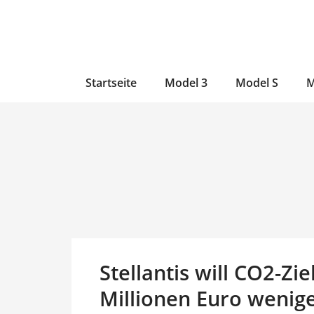
Zum
Skip
Zum
Inhalt
to
Inhalt
wechseln
main
wechseln
content
Startseite
Model 3
Model S
M
Stellantis will CO2-Zie
Millionen Euro weniger