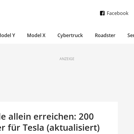
Facebook
odel Y
Model X
Cybertruck
Roadster
Se
ANZEIGE
le allein erreichen: 200
 für Tesla (aktualisiert)