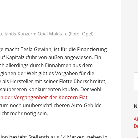
tellantis-Konzern: Opel Mokka-e (Foto: Opel)
ge macht Tesla Gewinn, ist für die Finanzierung
f Kapitalzufuhr von außen angewiesen. Ein
sich allerdings durch Einnahmen aus dem
gionen der Welt gibt es Vorgaben für die
Su
ls Hersteller mit seiner Flotte überschreitet,
ei
 saubereren Konkurrenten kaufen. Der wohl
in der Vergangenheit der Konzern Fiat-
 zum noch unübersichtlicheren Auto-Gebilde
N
nicht mehr nötig sein.
Ak
D
ion besteht Stellantis aus 14 Marken, neben in