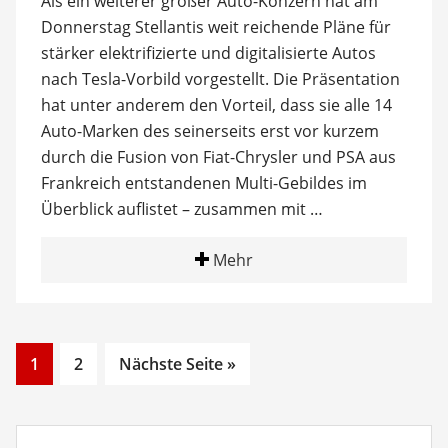
Als ein weiterer großer Auto-Konzern hat am
Donnerstag Stellantis weit reichende Pläne für
stärker elektrifizierte und digitalisierte Autos
nach Tesla-Vorbild vorgestellt. Die Präsentation
hat unter anderem den Vorteil, dass sie alle 14
Auto-Marken des seinerseits erst vor kurzem
durch die Fusion von Fiat-Chrysler und PSA aus
Frankreich entstandenen Multi-Gebildes im
Überblick auflistet – zusammen mit …
Mehr
Go
Go
1
2
Nächste Seite »
to
to
page
page
Suchbegriff