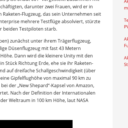
A
chäftigten, darunter zwei Frauen, wird er in
m
n Raketen-Flugzeug, das sein Unternehmen seit
T
nterprise mehrere Testflüge absolviert, stürzte
P
r beiden Testpiloten starb.
Ak
oben) zunächst unter ihrem Trägerflugzeug,
F
lige Düsenflugzeug mit fast 43 Metern
 Höhe. Dann wird die kleinere Unity mit den
Ak
in Stück Richtung Erde, ehe sie ihr Raketen-
S
nd auf dreifache Schallgeschwindigkeit (über
 eine Gipfelflughöhe von maximal 90 km zu
km bei der „New Shepard“-Kapsel von Amazon,
artet. Nach der Definition der Internationalen
 der Weltraum in 100 km Höhe, laut NASA