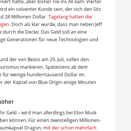
rt hatte, aber bisher nie ins All kam. Vierter
rd ein solventer Kunde sein, der sich den Sitz
nd 28 Millionen Dollar.
Tagelang hatten die
egen.
Doch als klar wurde, dass man neben Jeff
e durch die Decke. Das Geld soll an eine
ftige Generationen für neue Technologien und
und der von Bezos am 20. Juli, sollen den
Tourismus markieren. Spätestens ab dem
rte für wenige hunderttausend Dollar im
er der Kapsel von Blue Origin einige Minuten
 höher
ehr Geld – wird man allerdings bei Elon Musk
en können. Für einen zweistelligen Millionen-
Raumkapsel Dragon,
mit der schon mehrfach