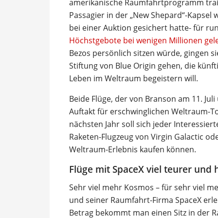
amerikanische Raumfahrtprogramm trainie
Passagier in der „New Shepard“-Kapsel wi
bei einer Auktion gesichert hatte- für ru
Höchstgebote bei wenigen Millionen gel
Bezos persönlich sitzen würde, gingen si
Stiftung von Blue Origin gehen, die kün
Leben im Weltraum begeistern will.
Beide Flüge, der von Branson am 11. Juli 
Auftakt für erschwinglichen Weltraum-
nächsten Jahr soll sich jeder Interessie
Raketen-Flugzeug von Virgin Galactic od
Weltraum-Erlebnis kaufen können.
Flüge mit SpaceX viel teurer und
Sehr viel mehr Kosmos – für sehr viel m
und seiner Raumfahrt-Firma SpaceX erleb
Betrag bekommt man einen Sitz in der 