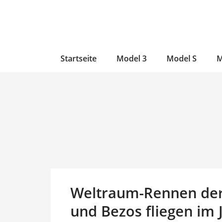
Zum
Skip
Zum
Inhalt
to
Inhalt
wechseln
main
wechseln
content
Startseite
Model 3
Model S
M
Weltraum-Rennen der
und Bezos fliegen im 