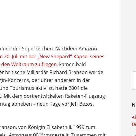
in Rennen der Superreichen. Nachdem Amazon-
m 20. Juli mit der „New Shepard“-Kapsel seines
 den Weltraum zu fliegen
, kamen bald
er britische Milliardär Richard Branson werde
Su
in-Konzerns, der unter anderem in der
ei
und Tourismus aktiv ist, hatte 2004 die
t. Mit dem dort entwickelten Raketen-Flugzeug
ntag abheben – neun Tage vor Jeff Bezos.
N
Ak
D
ranson, von Königin Elisabeth II. 1999 zum
ls „Astronaut 001“ vorgestellt. Zusammen mit