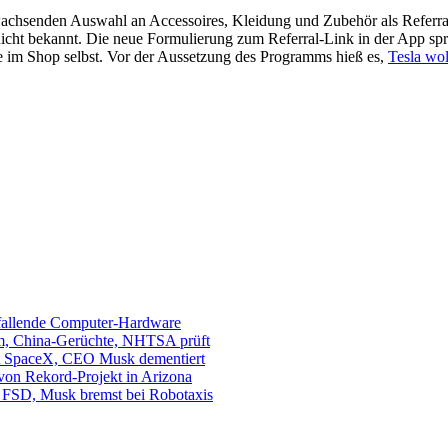
 wachsenden Auswahl an Accessoires, Kleidung und Zubehör als Refer
cht bekannt. Die neue Formulierung zum Referral-Link in der App spricht
e im Shop selbst. Vor der Aussetzung des Programms hieß es,
Tesla wol
sfallende Computer-Hardware
m, China-Gerüchte, NHTSA prüft
mit SpaceX, CEO Musk dementiert
 von Rekord-Projekt in Arizona
s. FSD, Musk bremst bei Robotaxis