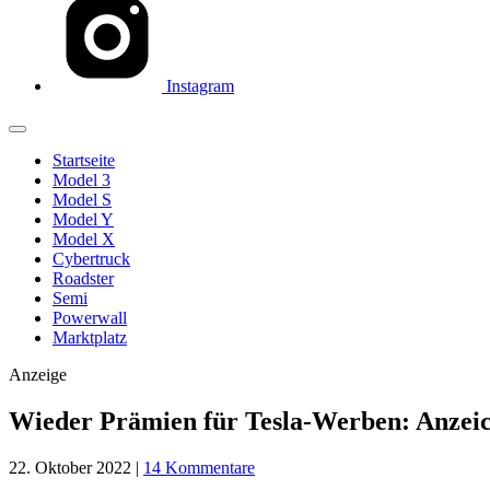
Instagram
Startseite
Model 3
Model S
Model Y
Model X
Cybertruck
Roadster
Semi
Powerwall
Marktplatz
Anzeige
Wieder Prämien für Tesla-Werben: Anzeic
22. Oktober 2022
|
14 Kommentare