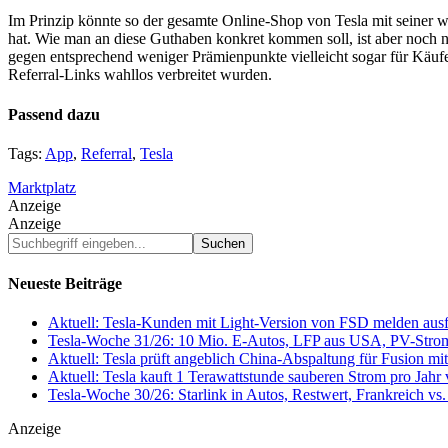
Im Prinzip könnte so der gesamte Online-Shop von Tesla mit seiner
hat. Wie man an diese Guthaben konkret kommen soll, ist aber noch ni
gegen entsprechend weniger Prämienpunkte vielleicht sogar für Käuf
Referral-Links wahllos verbreitet wurden.
Passend dazu
Tags:
App
,
Referral
,
Tesla
Marktplatz
Anzeige
Anzeige
Suchbegriff
eingeben...
Neueste Beiträge
Aktuell: Tesla-Kunden mit Light-Version von FSD melden au
Tesla-Woche 31/26: 10 Mio. E-Autos, LFP aus USA, PV-Stro
Aktuell: Tesla prüft angeblich China-Abspaltung für Fusion 
Aktuell: Tesla kauft 1 Terawattstunde sauberen Strom pro Jahr
Tesla-Woche 30/26: Starlink in Autos, Restwert, Frankreich v
Anzeige