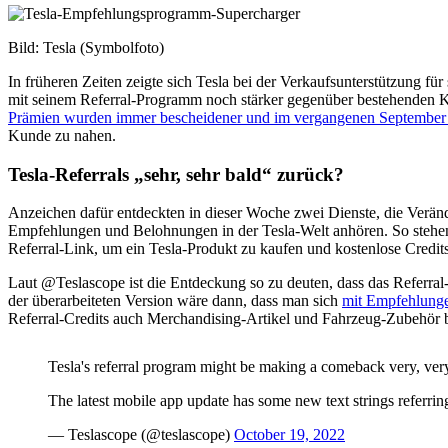
Bild: Tesla (Symbolfoto)
In früheren Zeiten zeigte sich Tesla bei der Verkaufsunterstützung 
mit seinem Referral-Programm noch stärker gegenüber bestehenden K
Prämien wurden immer bescheidener und im vergangenen September 
Kunde zu nahen.
Tesla-Referrals „sehr, sehr bald“ zurück?
Anzeichen dafür entdeckten in dieser Woche zwei Dienste, die Veränd
Empfehlungen und Belohnungen in der Tesla-Welt anhören. So stehen 
Referral-Link, um ein Tesla-Produkt zu kaufen und kostenlose Credi
Laut @Teslascope ist die Entdeckung so zu deuten, dass das Referra
der überarbeiteten Version wäre dann, dass man sich
mit Empfehlunge
Referral-Credits auch Merchandising-Artikel und Fahrzeug-Zubehör b
Tesla's referral program might be making a comeback very, ver
The latest mobile app update has some new text strings referrin
— Teslascope (@teslascope)
October 19, 2022