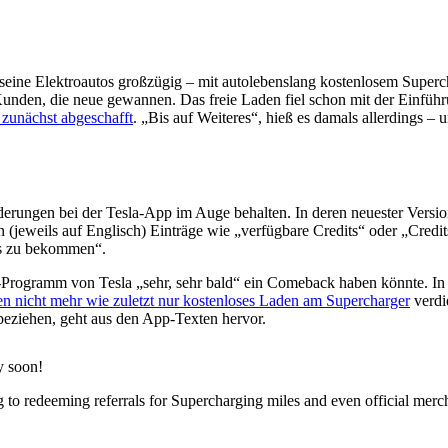
für seine Elektroautos großzügig – mit autolebenslang kostenlosem Sup
unden, die neue gewannen. Das freie Laden fiel schon mit der Einfü
zunächst abgeschafft
. „Bis auf Weiteres“, hieß es damals allerdings 
erungen bei der Tesla-App im Auge behalten. In deren neuester Version
(jeweils auf Englisch) Einträge wie „verfügbare Credits“ oder „Cred
ts zu bekommen“.
l-Programm von Tesla „sehr, sehr bald“ ein Comeback haben könnte. In
n nicht mehr wie zuletzt nur kostenloses Laden am Supercharger
verdi
eziehen, geht aus den App-Texten hervor.
y soon!
g to redeeming referrals for Supercharging miles and even official merc