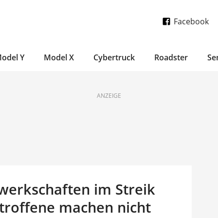
Facebook
odel Y
Model X
Cybertruck
Roadster
Se
ANZEIGE
erkschaften im Streik
etroffene machen nicht