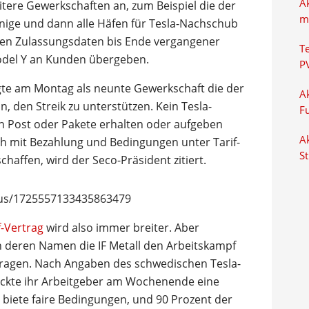
A
eitere Gewerkschaften an, zum Beispiel die der
m
inige und dann alle Häfen für Tesla-Nachschub
chen Zulassungsdaten bis Ende vergangener
T
odel Y an Kunden übergeben.
P
te am Montag als neunte Gewerkschaft die der
Ak
, den Streik zu unterstützen. Kein Tesla-
F
h Post oder Pakete erhalten oder aufgeben
Ak
h mit Bezahlung und Bedingungen unter Tarif-
S
haffen, wird der Seco-Präsident zitiert.
atus/1725557133435863479
f-Vertrag
wird also immer breiter. Aber
in deren Namen die IF Metall den Arbeitskampf
tragen. Nach Angaben des schwedischen Tesla-
hickte ihr Arbeitgeber am Wochenende eine
biete faire Bedingungen, und 90 Prozent der