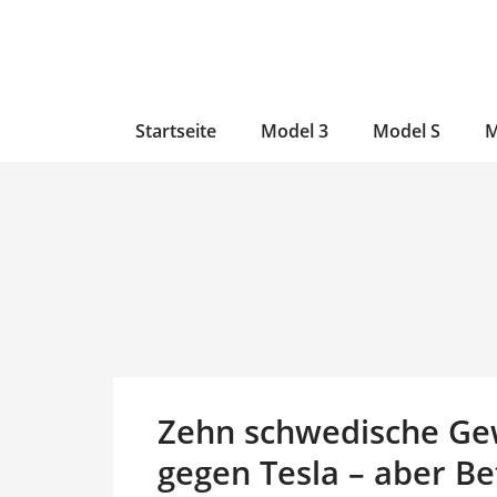
Zum
Skip
Zum
Inhalt
to
Inhalt
wechseln
main
wechseln
content
Startseite
Model 3
Model S
M
Zehn schwedische Gew
gegen Tesla – aber B