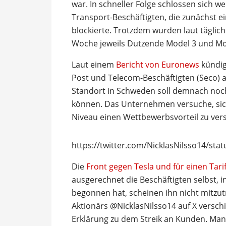
war. In schneller Folge schlossen sich w
Transport-Beschäftigten, die zunächst e
blockierte. Trotzdem wurden laut tägli
Woche jeweils Dutzende Model 3 und M
Laut einem
Bericht von Euronews
kündig
Post und Telecom-Beschäftigten (Seco) an
Standort in Schweden soll demnach noc
können. Das Unternehmen versuche, sic
Niveau einen Wettbewerbsvorteil zu versc
https://twitter.com/NicklasNilsso14/st
Die
Front gegen Tesla und für einen Tari
ausgerechnet die Beschäftigten selbst, 
begonnen hat, scheinen ihn nicht mitzu
Aktionärs @NicklasNilsso14 auf X versc
Erklärung zu dem Streik an Kunden. Man 