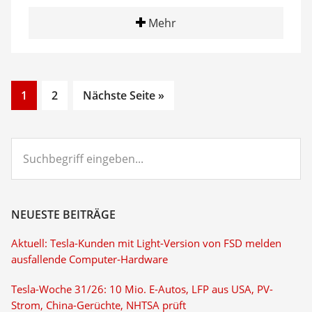
Mehr
Go
Go
1
2
Nächste Seite »
to
to
page
page
Suchbegriff
eingeben...
NEUESTE BEITRÄGE
Aktuell: Tesla-Kunden mit Light-Version von FSD melden
ausfallende Computer-Hardware
Tesla-Woche 31/26: 10 Mio. E-Autos, LFP aus USA, PV-
Strom, China-Gerüchte, NHTSA prüft