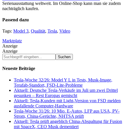
Serienausstattung weltweit. Im Online-Shop kann man sie zudem
nachträglich kaufen.
Passend dazu
Tags:
Model 3
,
Qualität
,
Tesla
,
Video
Marktplatz
Anzeige
Anzeige
Suchbegriff
eingeben...
Neueste Beiträge
Tesla-Woche 32/26: Model Y L in Tests, Musk-Image,
Terafab-Standort, FSD-Lite-Probleme
Aktuell: Deutsche Tesla-Verkäufe im Juli um zwei Drittel
gesunken – Rest Europas gemischt
Aktuell: Tesla-Kunden mit Light-Version von FSD melden
ausfallende Computer-Hardware
Tesla-Woche 31/26: 10 Mio. E-Autos, LFP aus USA, PV-
Strom, China-Gerüchte, NHTSA prüft
Aktuell: Tesla prüft angeblich China-Abspaltung für Fusion
mit SpaceX, CEO Musk dementiert