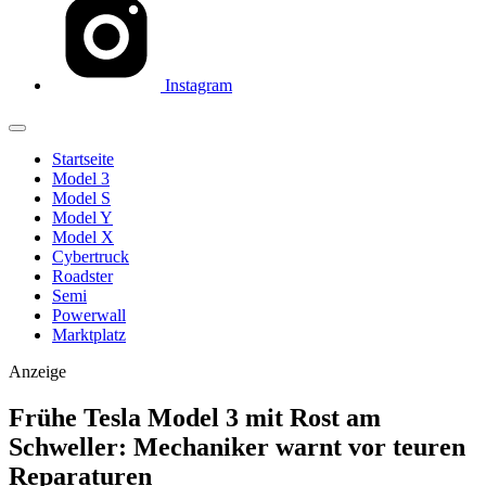
Instagram
Startseite
Model 3
Model S
Model Y
Model X
Cybertruck
Roadster
Semi
Powerwall
Marktplatz
Anzeige
Frühe Tesla Model 3 mit Rost am
Schweller: Mechaniker warnt vor teuren
Reparaturen