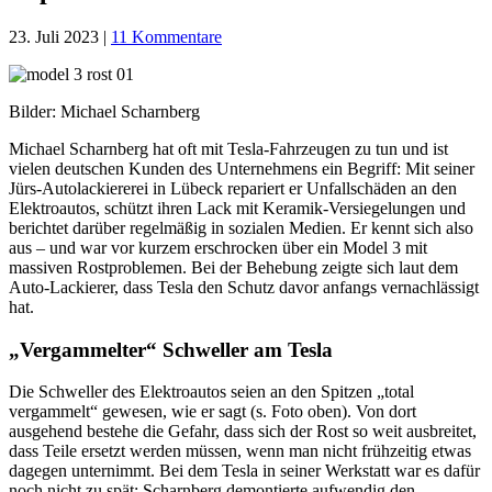
23. Juli 2023
|
11 Kommentare
Bilder: Michael Scharnberg
Michael Scharnberg hat oft mit Tesla-Fahrzeugen zu tun und ist
vielen deutschen Kunden des Unternehmens ein Begriff: Mit seiner
Jürs-Autolackiererei in Lübeck repariert er Unfallschäden an den
Elektroautos, schützt ihren Lack mit Keramik-Versiegelungen und
berichtet darüber regelmäßig in sozialen Medien. Er kennt sich also
aus – und war vor kurzem erschrocken über ein Model 3 mit
massiven Rostproblemen. Bei der Behebung zeigte sich laut dem
Auto-Lackierer, dass Tesla den Schutz davor anfangs vernachlässigt
hat.
„Vergammelter“ Schweller am Tesla
Die Schweller des Elektroautos seien an den Spitzen „total
vergammelt“ gewesen, wie er sagt (s. Foto oben). Von dort
ausgehend bestehe die Gefahr, dass sich der Rost so weit ausbreitet,
dass Teile ersetzt werden müssen, wenn man nicht frühzeitig etwas
dagegen unternimmt. Bei dem Tesla in seiner Werkstatt war es dafür
noch nicht zu spät: Scharnberg demontierte aufwendig den