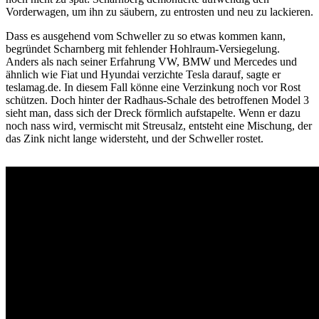
Vorderwagen, um ihn zu säubern, zu entrosten und neu zu lackieren.
Dass es ausgehend vom Schweller zu so etwas kommen kann,
begründet Scharnberg mit fehlender Hohlraum-Versiegelung.
Anders als nach seiner Erfahrung VW, BMW und Mercedes und
ähnlich wie Fiat und Hyundai verzichte Tesla darauf, sagte er
teslamag.de. In diesem Fall könne eine Verzinkung noch vor Rost
schützen. Doch hinter der Radhaus-Schale des betroffenen Model 3
sieht man, dass sich der Dreck förmlich aufstapelte. Wenn er dazu
noch nass wird, vermischt mit Streusalz, entsteht eine Mischung, der
das Zink nicht lange widersteht, und der Schweller rostet.