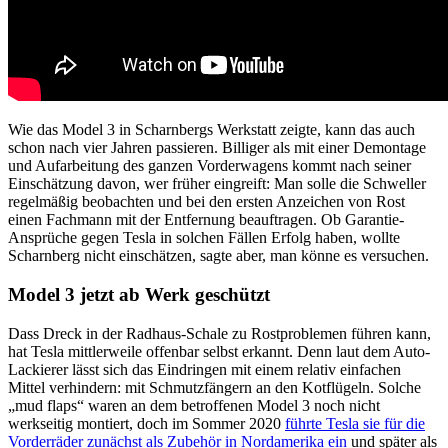
Wie das Model 3 in Scharnbergs Werkstatt zeigte, kann das auch
schon nach vier Jahren passieren. Billiger als mit einer Demontage
und Aufarbeitung des ganzen Vorderwagens kommt nach seiner
Einschätzung davon, wer früher eingreift: Man solle die Schweller
regelmäßig beobachten und bei den ersten Anzeichen von Rost
einen Fachmann mit der Entfernung beauftragen. Ob Garantie-
Ansprüche gegen Tesla in solchen Fällen Erfolg haben, wollte
Scharnberg nicht einschätzen, sagte aber, man könne es versuchen.
Model 3 jetzt ab Werk geschützt
Dass Dreck in der Radhaus-Schale zu Rostproblemen führen kann,
hat Tesla mittlerweile offenbar selbst erkannt. Denn laut dem Auto-
Lackierer lässt sich das Eindringen mit einem relativ einfachen
Mittel verhindern: mit Schmutzfängern an den Kotflügeln. Solche
„mud flaps“ waren an dem betroffenen Model 3 noch nicht
werkseitig montiert, doch im Sommer 2020
führte Tesla sie für die
Vorderräder zunächst als Zubehör in Nordamerika ein
und später als