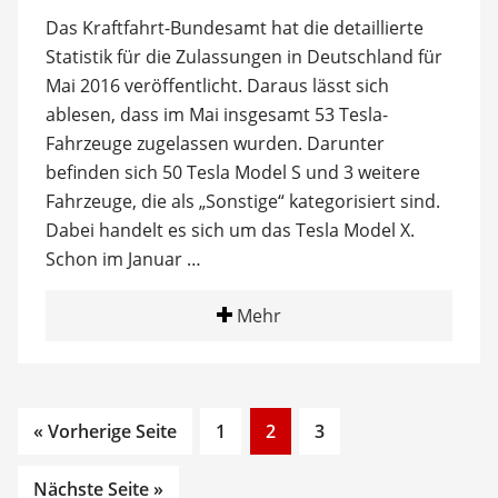
Das Kraftfahrt-Bundesamt hat die detaillierte
Statistik für die Zulassungen in Deutschland für
Mai 2016 veröffentlicht. Daraus lässt sich
ablesen, dass im Mai insgesamt 53 Tesla-
Fahrzeuge zugelassen wurden. Darunter
befinden sich 50 Tesla Model S und 3 weitere
Fahrzeuge, die als „Sonstige“ kategorisiert sind.
Dabei handelt es sich um das Tesla Model X.
Schon im Januar …
Mehr
Go
Go
Go
« Vorherige Seite
1
2
3
to
to
to
page
page
page
Nächste Seite »