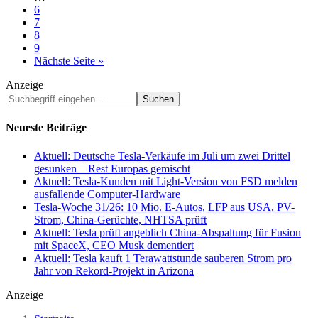
page
pages
Go
6
omitted
to
Go
7
page
to
Go
8
page
to
Go
9
page
to
Nächste Seite »
page
Anzeige
Suchbegriff
eingeben...
Neueste Beiträge
Aktuell: Deutsche Tesla-Verkäufe im Juli um zwei Drittel
gesunken – Rest Europas gemischt
Aktuell: Tesla-Kunden mit Light-Version von FSD melden
ausfallende Computer-Hardware
Tesla-Woche 31/26: 10 Mio. E-Autos, LFP aus USA, PV-
Strom, China-Gerüchte, NHTSA prüft
Aktuell: Tesla prüft angeblich China-Abspaltung für Fusion
mit SpaceX, CEO Musk dementiert
Aktuell: Tesla kauft 1 Terawattstunde sauberen Strom pro
Jahr von Rekord-Projekt in Arizona
Anzeige