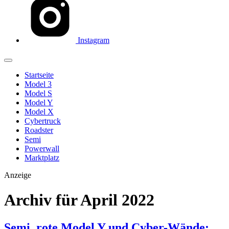
Instagram
Startseite
Model 3
Model S
Model Y
Model X
Cybertruck
Roadster
Semi
Powerwall
Marktplatz
Anzeige
Archiv für April 2022
Semi, rote Model Y und Cyber-Wände: