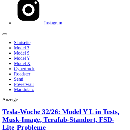
Instagram
Startseite
Model 3
Model S
Model Y
Model X
Cybertruck
Roadster
Semi
Powerwall
Marktplatz
Anzeige
Tesla-Woche 32/26: Model Y L in Tests,
Musk-Image, Terafab-Standort, FSD-
Lite-Probleme