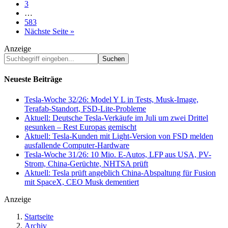
page
to
Go
3
page
to
Interim
…
page
pages
Go
583
omitted
to
Nächste Seite »
page
Anzeige
Suchbegriff
eingeben...
Neueste Beiträge
Tesla-Woche 32/26: Model Y L in Tests, Musk-Image,
Terafab-Standort, FSD-Lite-Probleme
Aktuell: Deutsche Tesla-Verkäufe im Juli um zwei Drittel
gesunken – Rest Europas gemischt
Aktuell: Tesla-Kunden mit Light-Version von FSD melden
ausfallende Computer-Hardware
Tesla-Woche 31/26: 10 Mio. E-Autos, LFP aus USA, PV-
Strom, China-Gerüchte, NHTSA prüft
Aktuell: Tesla prüft angeblich China-Abspaltung für Fusion
mit SpaceX, CEO Musk dementiert
Anzeige
Startseite
Archiv