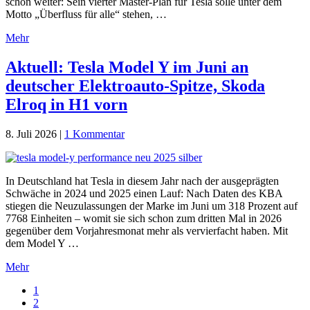
schon weiter: Sein vierter Master-Plan für Tesla solle unter dem
Motto „Überfluss für alle“ stehen, …
Mehr
Aktuell: Tesla Model Y im Juni an
deutscher Elektroauto-Spitze, Skoda
Elroq in H1 vorn
8. Juli 2026
|
1 Kommentar
In Deutschland hat Tesla in diesem Jahr nach der ausgeprägten
Schwäche in 2024 und 2025 einen Lauf: Nach Daten des KBA
stiegen die Neuzulassungen der Marke im Juni um 318 Prozent auf
7768 Einheiten – womit sie sich schon zum dritten Mal in 2026
gegenüber dem Vorjahresmonat mehr als vervierfacht haben. Mit
dem Model Y …
Mehr
Go
1
to
Go
2