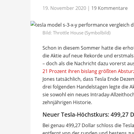
19. November 2020
|
19 Kommentare
Bild:
Throttle House (Symbolbild)
Schon in diesem Sommer hatte die erhof
die Aktie auf neue Rekorde und erstmals
– doch als die Nachricht dazu vorerst au
21 Prozent ihren bislang größten Abstur
Jones tatsächlich, dass Tesla Ende Dez
drei folgenden Handelstagen legte die A
sie sowohl ein neues Intraday-Allzeithoc
zehnjährigen Historie.
Neuer Tesla-Höchstkurs: 499,27 D
Bei genau 499,27 Dollar schloss die Tes
entfernt von der runden und bestens z