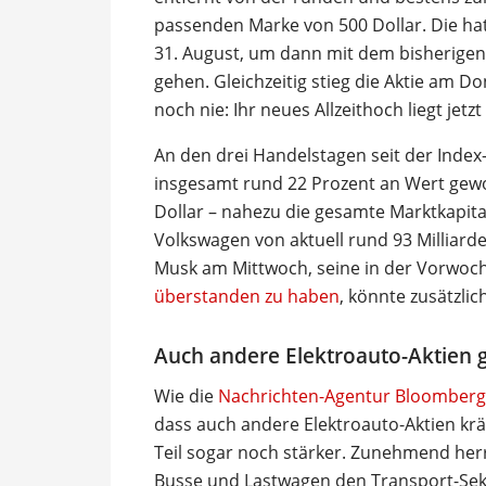
passenden Marke von 500 Dollar. Die hat
31. August, um dann mit dem bisherigen
gehen. Gleichzeitig stieg die Aktie am 
noch nie: Ihr neues Allzeithoch liegt jetzt
An den drei Handelstagen seit der Inde
insgesamt rund 22 Prozent an Wert gewo
Dollar – nahezu die gesamte Marktkapit
Volkswagen von aktuell rund 93 Milliarde
Musk am Mittwoch, seine in der Vorwo
überstanden zu haben
, könnte zusätzli
Auch andere Elektroauto-Aktien 
Wie die
Nachrichten-Agentur Bloomberg 
dass auch andere Elektroauto-Aktien kräf
Teil sogar noch stärker. Zunehmend herr
Busse und Lastwagen den Transport-Sek