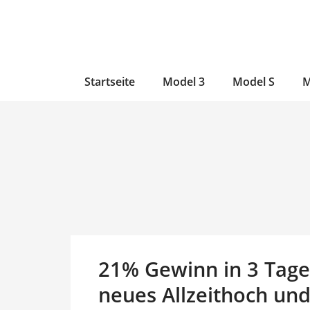
Zum
Skip
Zum
Inhalt
to
Inhalt
wechseln
main
wechseln
content
Startseite
Model 3
Model S
M
21% Gewinn in 3 Tagen
neues Allzeithoch und