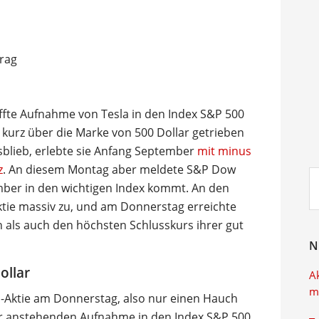
fte Aufnahme von Tesla in den Index S&P 500
 kurz über die Marke von 500 Dollar getrieben
sblieb, erlebte sie Anfang September
mit minus
z
. An diesem Montag aber meldete S&P Dow
Su
ember in den wichtigen Index kommt. An den
ei
ktie massiv zu, und am Donnerstag erreichte
h als auch den höchsten Schlusskurs ihrer gut
N
ollar
A
m
la-Aktie am Donnerstag, also nur einen Hauch
ur anstehenden Aufnahme in den Index S&P 500