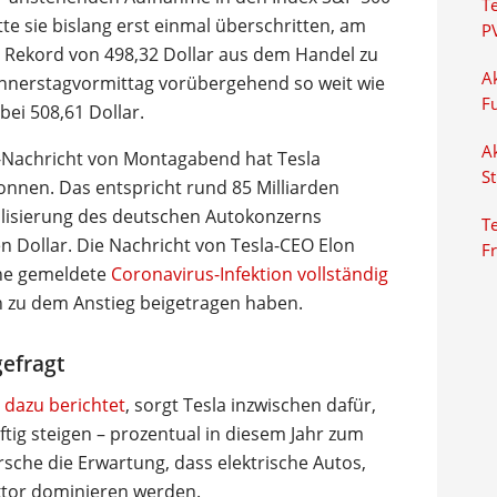
T
te sie bislang erst einmal überschritten, am
P
 Rekord von 498,32 Dollar aus dem Handel zu
Ak
Donnerstagvormittag vorübergehend so weit wie
F
 bei 508,61 Dollar.
Ak
x-Nachricht von Montagabend hat Tesla
S
nnen. Das entspricht rund 85 Milliarden
alisierung des deutschen Autokonzerns
Te
n Dollar. Die Nachricht von Tesla-CEO Elon
F
che gemeldete
Coronavirus-Infektion vollständig
ch zu dem Anstieg beigetragen haben.
gefragt
dazu berichtet
, sorgt Tesla inzwischen dafür,
tig steigen – prozentual in diesem Jahr zum
sche die Erwartung, dass elektrische Autos,
tor dominieren werden.