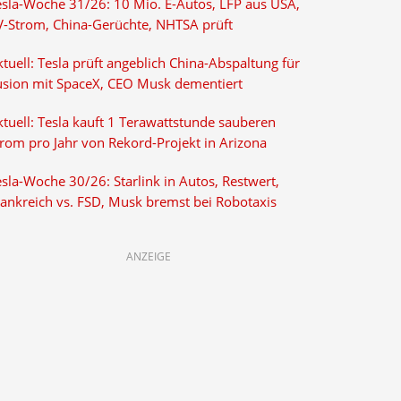
esla-Woche 31/26: 10 Mio. E-Autos, LFP aus USA,
V-Strom, China-Gerüchte, NHTSA prüft
tuell: Tesla prüft angeblich China-Abspaltung für
usion mit SpaceX, CEO Musk dementiert
tuell: Tesla kauft 1 Terawattstunde sauberen
trom pro Jahr von Rekord-Projekt in Arizona
sla-Woche 30/26: Starlink in Autos, Restwert,
rankreich vs. FSD, Musk bremst bei Robotaxis
ANZEIGE