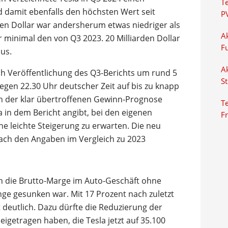
T
d damit ebenfalls den höchsten Wert seit
P
den Dollar war andersherum etwas niedriger als
Ak
r minimal den von Q3 2023. 20 Milliarden Dollar
F
us.
Ak
ach Veröffentlichung des Q3-Berichts um rund 5
S
egen 22.30 Uhr deutscher Zeit auf bis zu knapp
en der klar übertroffenen Gewinn-Prognose
Te
 in dem Bericht angibt, bei den eigenen
F
e leichte Steigerung zu erwarten. Die neu
h nach den Angaben im Vergleich zu 2023
h die Brutto-Marge im Auto-Geschäft ohne
ge gesunken war. Mit 17 Prozent nach zuletzt
 deutlich. Dazu dürfte die Reduzierung der
igetragen haben, die Tesla jetzt auf 35.100