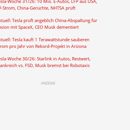
esla-Woche 31/26: 10 Mio. E-Autos, LFP aus USA,
V-Strom, China-Gerüchte, NHTSA prüft
tuell: Tesla prüft angeblich China-Abspaltung für
usion mit SpaceX, CEO Musk dementiert
tuell: Tesla kauft 1 Terawattstunde sauberen
trom pro Jahr von Rekord-Projekt in Arizona
sla-Woche 30/26: Starlink in Autos, Restwert,
rankreich vs. FSD, Musk bremst bei Robotaxis
ANZEIGE