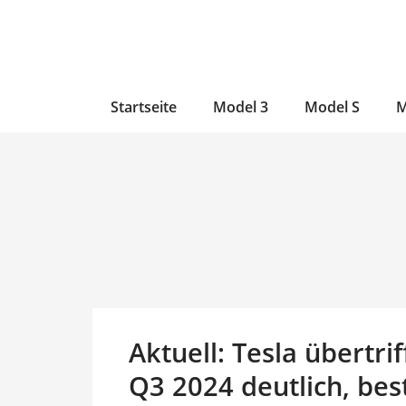
Zum
Skip
Zum
Inhalt
to
Inhalt
wechseln
main
wechseln
content
Startseite
Model 3
Model S
M
Aktuell: Tesla übertr
Q3 2024 deutlich, bes