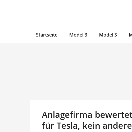
Zum
Skip
Zum
Inhalt
to
Inhalt
wechseln
main
wechseln
content
Startseite
Model 3
Model S
M
Anlagefirma bewertet
für Tesla, kein ande