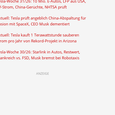
esla-Woche 31/26: 10 Mio. E-Autos, LFP aus USA,
V-Strom, China-Gerüchte, NHTSA prüft
tuell: Tesla prüft angeblich China-Abspaltung für
usion mit SpaceX, CEO Musk dementiert
tuell: Tesla kauft 1 Terawattstunde sauberen
trom pro Jahr von Rekord-Projekt in Arizona
sla-Woche 30/26: Starlink in Autos, Restwert,
rankreich vs. FSD, Musk bremst bei Robotaxis
ANZEIGE