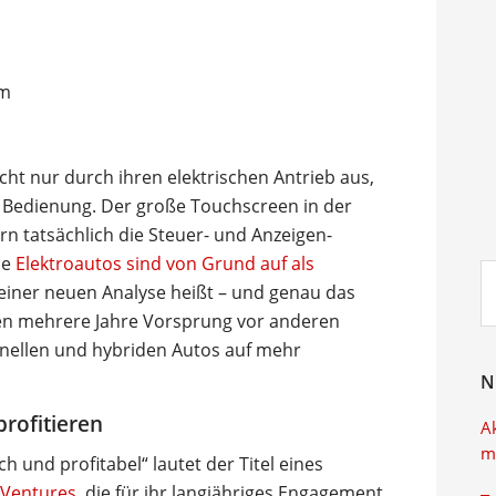
cht nur durch ihren elektrischen Antrieb aus,
 Bedienung. Der große Touchscreen in der
ern tatsächlich die Steuer- und Anzeigen-
ie
Elektroautos sind von Grund auf als
Su
n einer neuen Analyse heißt – und genau das
ei
ren mehrere Jahre Vorsprung vor anderen
ionellen und hybriden Autos auf mehr
N
rofitieren
A
m
ch und profitabel“ lautet der Titel eines
 Ventures
, die für ihr langjähriges Engagement