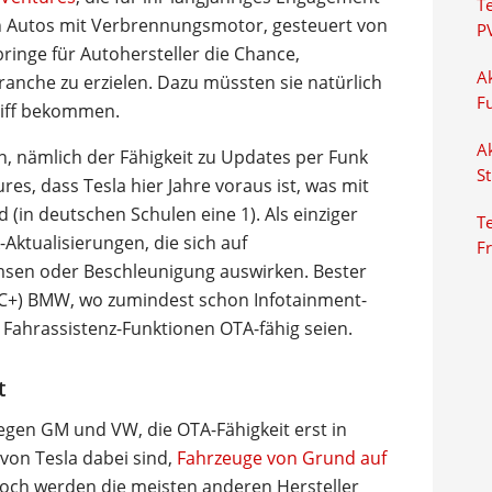
T
on Autos mit Verbrennungsmotor, gesteuert von
P
inge für Autohersteller die Chance,
Ak
anche zu erzielen. Dazu müssten sie natürlich
F
riff bekommen.
Ak
n, nämlich der Fähigkeit zu Updates per Funk
S
ures, dass Tesla hier Jahre voraus ist, was mit
(in deutschen Schulen eine 1). Als einziger
Te
-Aktualisierungen, die sich auf
F
msen oder Beschleunigung auswirken. Bester
m C+) BMW, wo zumindest schon Infotainment-
 Fahrassistenz-Funktionen OTA-fähig seien.
t
iegen GM und VW, die OTA-Fähigkeit erst in
von Tesla dabei sind,
Fahrzeuge von Grund auf
och werden die meisten anderen Hersteller