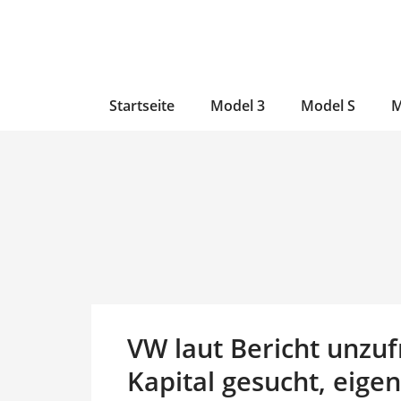
Zum
Skip
Zum
Inhalt
to
Inhalt
wechseln
main
wechseln
content
Startseite
Model 3
Model S
M
VW laut Bericht unzuf
Kapital gesucht, eige