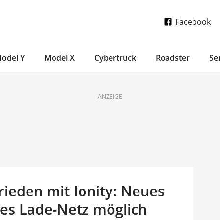
Facebook
odel Y
Model X
Cybertruck
Roadster
Se
ANZEIGE
rieden mit Ionity: Neues
nes Lade-Netz möglich