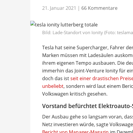
21. Januar 2021
|
66 Kommentare
Bild: Lade-Standort von Ionity (Foto: teslama
Tesla hat seine Supercharger, Fahrer d
Marken müssen mit Ladesäulen auskomme
ihrem eigenen Tempo ausbauen. Die de
immerhin das Joint-Venture Ionity für e
doch das ist
seit einer drastischen Prei
unbeliebt
, sondern wird laut einem Beri
Volkswagen kritisch gesehen.
Vorstand befürchtet Elektroauto-
Der Ausbau gehe so langsam voran, dass 
Netz investieren würde, sagte Volkswag
Bericht von Manager-Magazin
im Dezembe