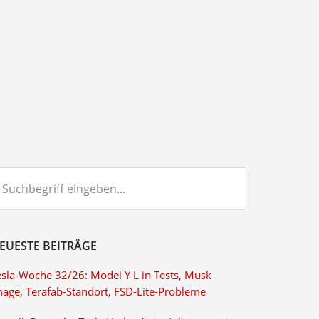
chbegriff
ngeben...
EUESTE BEITRÄGE
esla-Woche 32/26: Model Y L in Tests, Musk-
mage, Terafab-Standort, FSD-Lite-Probleme