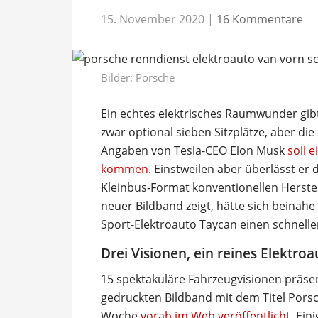
15. November 2020
|
16 Kommentare
Bilder: Porsche
Ein echtes elektrisches Raumwunder gibt
zwar optional sieben Sitzplätze, aber die
Angaben von Tesla-CEO Elon Musk
soll 
kommen
. Einstweilen aber überlässt er
Kleinbus-Format konventionellen Herste
neuer Bildband zeigt, hätte sich beina
Sport-Elektroauto Taycan einen schnell
Drei Visionen, ein reines Elektroa
15 spektakuläre Fahrzeugvisionen präse
gedruckten Bildband mit dem Titel Pors
Woche
vorab im Web veröffentlicht
. Ein