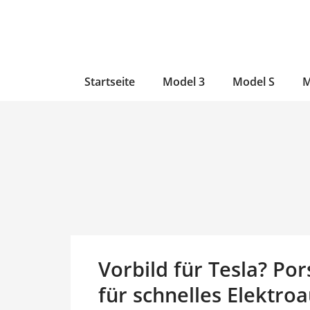
Zum
Skip
Zum
Inhalt
to
Inhalt
wechseln
main
wechseln
content
Startseite
Model 3
Model S
M
Vorbild für Tesla? Por
für schnelles Elektro