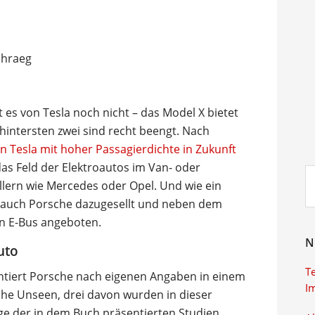
 es von Tesla noch nicht – das Model X bietet
 hintersten zwei sind recht beengt. Nach
ein Tesla mit hoher Passagierdichte in Zukunft
 das Feld der Elektroautos im Van- oder
Su
llern wie Mercedes oder Opel. Und wie ein
ei
he auch Porsche dazugesellt und neben dem
en E-Bus angeboten.
N
uto
T
ntiert Porsche nach eigenen Angaben in einem
I
che Unseen, drei davon wurden in dieser
ige der in dem Buch präsentierten Studien