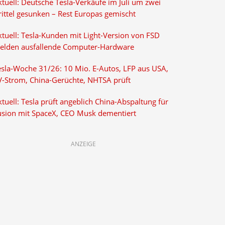
tuell: Deutsche Tesla-Verkäufe im Juli um zwei
rittel gesunken – Rest Europas gemischt
ktuell: Tesla-Kunden mit Light-Version von FSD
elden ausfallende Computer-Hardware
esla-Woche 31/26: 10 Mio. E-Autos, LFP aus USA,
V-Strom, China-Gerüchte, NHTSA prüft
tuell: Tesla prüft angeblich China-Abspaltung für
usion mit SpaceX, CEO Musk dementiert
ANZEIGE