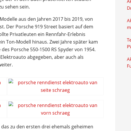
Ak
u sehen sein.
D
Modelle aus den Jahren 2017 bis 2019, von
A
ist. Der Porsche 919 Street basiert auf dem
m
llte Privatleuten ein Rennfahr-Erlebnis
T
ein Ton-Modell hinaus. Zwei Jahre später kam
P
 des Porsche 550-1500 RS Spyder von 1954.
o-Elektroauto abgegeben, aber auch als
Ak
eiter.
F
o, das zu den ersten drei ehemals geheimen