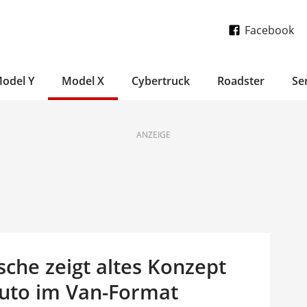
Facebook
odel Y
Model X
Cybertruck
Roadster
Se
ANZEIGE
sche zeigt altes Konzept
auto im Van-Format