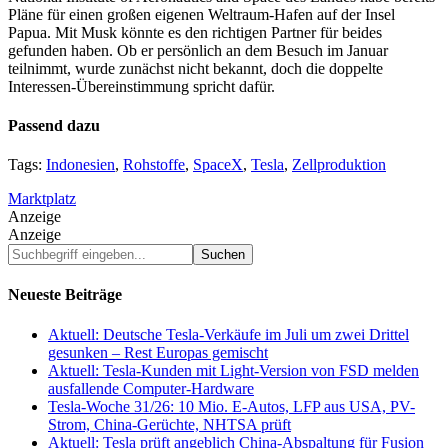
Pläne für einen großen eigenen Weltraum-Hafen auf der Insel
Papua. Mit Musk könnte es den richtigen Partner für beides
gefunden haben. Ob er persönlich an dem Besuch im Januar
teilnimmt, wurde zunächst nicht bekannt, doch die doppelte
Interessen-Übereinstimmung spricht dafür.
Passend dazu
Tags:
Indonesien
,
Rohstoffe
,
SpaceX
,
Tesla
,
Zellproduktion
Marktplatz
Anzeige
Anzeige
Suchbegriff
eingeben...
Neueste Beiträge
Aktuell: Deutsche Tesla-Verkäufe im Juli um zwei Drittel
gesunken – Rest Europas gemischt
Aktuell: Tesla-Kunden mit Light-Version von FSD melden
ausfallende Computer-Hardware
Tesla-Woche 31/26: 10 Mio. E-Autos, LFP aus USA, PV-
Strom, China-Gerüchte, NHTSA prüft
Aktuell: Tesla prüft angeblich China-Abspaltung für Fusion