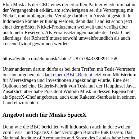
Elon Musk als der CEO eines der erhofften Partner wiederum hat in
der Vergangenheit erklärt, am schwierigsten sei die Versorgung mit
Nickel, und umfangreiche Verträge darüber in Aussicht gestellt. In
Indonesien könnte er fündig werden, denn das Land ist schon jetzt
einer der größten Nickel-Produzenten weltweit und verfügt über
noch mehr Reserven. Als Voraussetzungen nannte der Tesla-Chef
allerdings, der Rohstoff müsse sowohl umweltfreundlich als auch
kosteneffizient gewonnen werden.
https://twitter.com/elonmusk/status/1287578433803911168
Unter anderem darum dürfte es bei dem Treffen mit Tesla-Vertretern
im Januar gehen, das
laut einem BBC-Bericht
jetzt vom Ministerium
für Meeresfragen und Investitionen angekündigt wurde. Eine der
Optionen sei eine Batterie-Fabrik von Tesla auf der Hauptinsel Java.
Zusätzlich aber habe Präsident Widodo Musk in dessen Eigenschaft
als SpaceX-Chef angeboten, auch eine Raketen-Startbasis in seinem
Land einzurichten.
Angebot auch für Musks SpaceX
Denn wie die BBC berichtet, will Indonesien auch in der zweiten
vom Tesla- und SpaceX-Chef verfolgten Branche Fuß fassen: Das
National Institute of Aeronautics and Space des Landes habe bereits