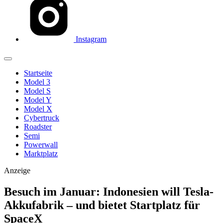
Instagram
Startseite
Model 3
Model S
Model Y
Model X
Cybertruck
Roadster
Semi
Powerwall
Marktplatz
Anzeige
Besuch im Januar: Indonesien will Tesla-
Akkufabrik – und bietet Startplatz für
SpaceX