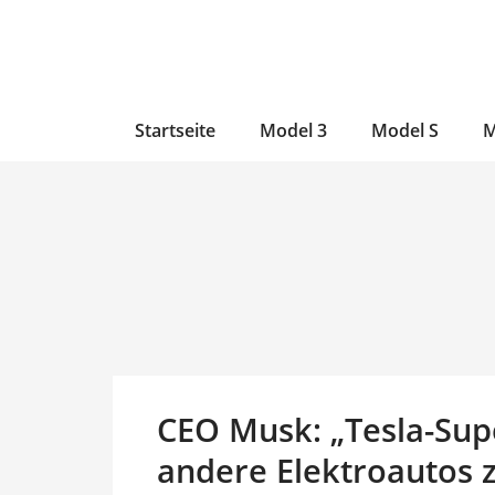
Zum
Skip
Zum
Inhalt
to
Inhalt
wechseln
main
wechseln
content
Startseite
Model 3
Model S
M
CEO Musk: „Tesla-Sup
andere Elektroautos 