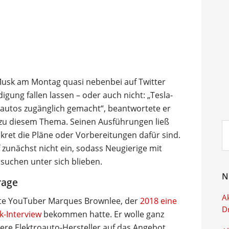
n Musk am Montag quasi nebenbei auf Twitter
ung fallen lassen – oder auch nicht: „Tesla-
autos zugänglich gemacht“, beantwortete er
 zu diesem Thema. Seinen Ausführungen ließ
Su
nkret die Pläne oder Vorbereitungen dafür sind.
ei
 zunächst nicht ein, sodass Neugierige mit
suchen unter sich blieben.
N
rage
Ak
nnte YouTuber Marques Brownlee, der
2018 eine
D
k-Interview
bekommen hatte. Er wolle ganz
ere Elektroauto-Hersteller auf das Angebot