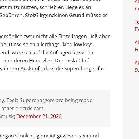
A
tz mitzunutzen, schrieb er. Liege es an
m
 Gebühren, Stolz? Irgendeinen Grund müsse es
T
.
P
rsönlich zwar nicht alle Einzelfragen, ließ aber
Ak
e. Diese seien allerdings „kind low key“,
F
tend, was sich auf die Anfragen beziehen
 oder deren Hersteller. Der Tesla-Chef
Ak
ähnten Auskunft, dass die Supercharger für
S
-key. Tesla Superchargers are being made
 other electric cars.
onmusk)
December 21, 2020
ie ganz konkret gemeint gewesen sein und