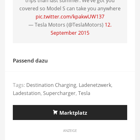
trips than last summer. We’ve got you
covered so Model S can take you anywhere
pic.twitter.com/kpakwUW137
— Tesla Motors (@TeslaMotors)
12.
September 2015
Passend dazu
Tags:
Destination Charging
,
Ladenetzwerk
,
Ladestation
,
Supercharger
,
Tesla
Marktplatz
ANZEIGE