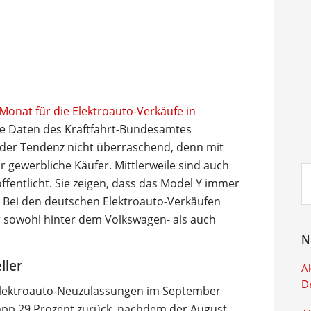
onat für die Elektroauto-Verkäufe in
ie Daten des Kraftfahrt-Bundesamtes
der Tendenz nicht überraschend, denn mit
gewerbliche Käufer. Mittlerweile sind auch
Su
öffentlicht. Sie zeigen, dass das Model Y immer
ei
. Bei den deutschen Elektroauto-Verkäufen
hr sowohl hinter dem Volkswagen- als auch
N
ller
Ak
D
 Elektroauto-Neuzulassungen im September
p 29 Prozent zurück, nachdem der August