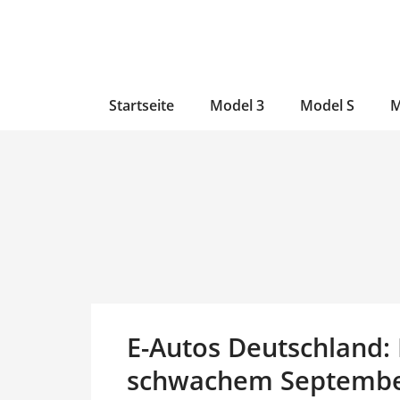
Zum
Skip
Zum
Inhalt
to
Inhalt
wechseln
main
wechseln
content
Startseite
Model 3
Model S
M
E-Autos Deutschland: 
schwachem September,