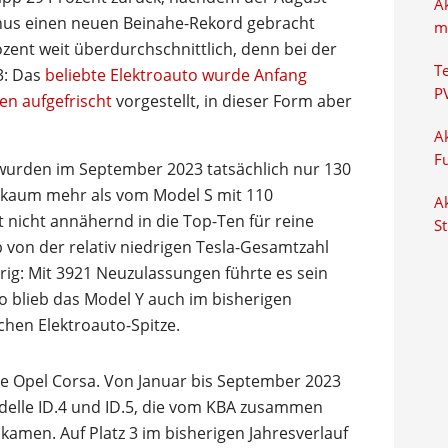
A
s einen neuen Beinahe-Rekord gebracht
m
ozent weit überdurchschnittlich, denn bei der
T
3: Das
beliebte Elektroauto wurde Anfang
P
n aufgefrischt
vorgestellt, in dieser Form aber
Ak
F
, wurden im September 2023 tatsächlich nur 130
 kaum mehr als vom Model S mit 110
Ak
nicht annähernd in die Top-Ten für reine
S
b von der relativ niedrigen Tesla-Gesamtzahl
ig: Mit 3921 Neuzulassungen führte es sein
 blieb das Model Y auch im bisherigen
chen Elektroauto-Spitze.
he Opel Corsa. Von Januar bis September 2023
odelle ID.4 und ID.5, die vom KBA zusammen
kamen. Auf Platz 3 im bisherigen Jahresverlauf