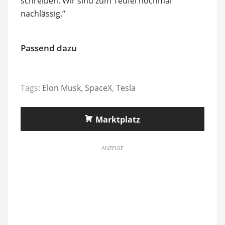
schreiben. Wir sind zum Teufel nochmal
nachlässig.“
Passend dazu
Tags:
Elon Musk
,
SpaceX
,
Tesla
Marktplatz
ANZEIGE