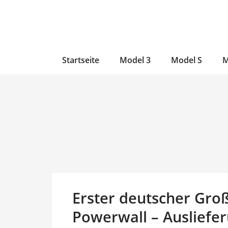
Zum
Skip
Zum
Inhalt
to
Inhalt
wechseln
main
wechseln
content
Startseite
Model 3
Model S
M
Erster deutscher Groß
Powerwall – Ausliefer