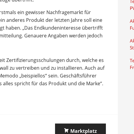
T
P
rstmals ein gewisser Nachfragemarkt für
n anderes Produkt der letzten Jahre soll eine
Ak
gt haben. „Das Endkundeninteresse übertrifft
F
semitteilung. Genauere Angaben werden jedoch
Ak
S
eit Zertifizierungsschulungen durch, welche es
Te
all zu vertreiben und zu installieren. Auch auf
F
Memodo „beispiellos“ sein. Geschäftsführer
s alles spricht für das Produkt und die Marke“.
Marktplatz