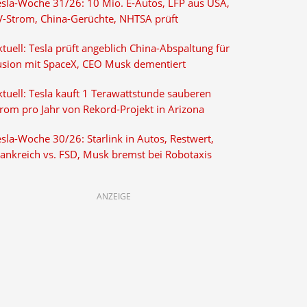
esla-Woche 31/26: 10 Mio. E-Autos, LFP aus USA,
V-Strom, China-Gerüchte, NHTSA prüft
tuell: Tesla prüft angeblich China-Abspaltung für
usion mit SpaceX, CEO Musk dementiert
tuell: Tesla kauft 1 Terawattstunde sauberen
trom pro Jahr von Rekord-Projekt in Arizona
sla-Woche 30/26: Starlink in Autos, Restwert,
rankreich vs. FSD, Musk bremst bei Robotaxis
ANZEIGE