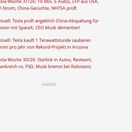
esla-Woche 31/26: 10 Mio. E-Autos, LFP aus USA,
V-Strom, China-Gerüchte, NHTSA prüft
tuell: Tesla prüft angeblich China-Abspaltung für
usion mit SpaceX, CEO Musk dementiert
tuell: Tesla kauft 1 Terawattstunde sauberen
trom pro Jahr von Rekord-Projekt in Arizona
sla-Woche 30/26: Starlink in Autos, Restwert,
rankreich vs. FSD, Musk bremst bei Robotaxis
ANZEIGE