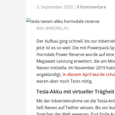
3. September 2020
|
6 Kommentare
Bild:
@NEOEN_AU
Der Aufbau ging schnell, bis zur Inbetr
jetzt ist es so weit: Die mit Powerpack-S
Horndale Power Reserve wurde auf eine
Megawatt Leistung erweitert, die am Mont
Neoen mitteilte. Im November 2019 hatt
angekündigt,
in diesem April wurde sch
waren aber noch Tests nötig.
Tesla-Akku mit virtueller Trägheit
Mit der Inbetriebnahme sei die Tesla-Anla
ließ Neoen auf Twitter wissen. Bis vor k
Speicher der Welt gewesen. Erst Ende Au