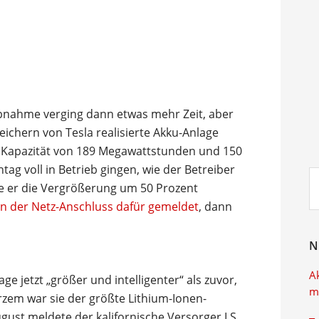
iebnahme verging dann etwas mehr Zeit, aber
peichern von Tesla realisierte Akku-Anlage
 Kapazität von 189 Megawattstunden und 150
ag voll in Betrieb gingen, wie der Betreiber
Su
e er die Vergrößerung um 50 Prozent
ei
on der Netz-Anschluss dafür gemeldet
, dann
N
A
ge jetzt „größer und intelligenter“ als zuvor,
m
urzem war sie der größte Lithium-Ionen-
gust meldete der kalifornische Versorger LS