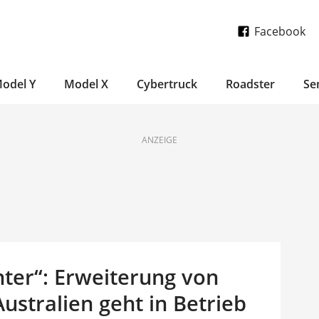
Facebook
odel Y
Model X
Cybertruck
Roadster
Se
ANZEIGE
nter“: Erweiterung von
ustralien geht in Betrieb