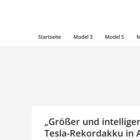
Zum
Skip
Zum
Inhalt
to
Inhalt
wechseln
main
wechseln
content
Startseite
Model 3
Model S
M
„Größer und intellige
Tesla-Rekordakku in A