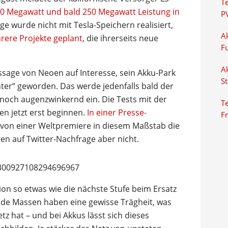
T
0 Megawatt und bald 250 Megawatt Leistung in
P
 wurde nicht mit Tesla-Speichern realisiert,
Ak
ere Projekte geplant
, die ihrerseits neue
F
Ak
Aussage von Neoen auf Interesse, sein Akku-Park
S
nter“ geworden. Das werde jedenfalls bald der
r noch augenzwinkernd ein. Die Tests mit der
Te
en jetzt erst beginnen.
In einer Presse-
F
on einer Weltpremiere in diesem Maßstab die
 auf Twitter-Nachfrage aber nicht.
1300927108294696967
tion so etwas wie die nächste Stufe beim Ersatz
nde Massen haben eine gewisse Trägheit, was
tz hat – und bei Akkus lässt sich dieses