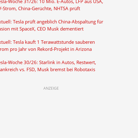
esla-Woche 31/26: 10 Mio. E-Autos, LFP aus USA,
V-Strom, China-Gerüchte, NHTSA prüft
tuell: Tesla prüft angeblich China-Abspaltung für
usion mit SpaceX, CEO Musk dementiert
tuell: Tesla kauft 1 Terawattstunde sauberen
trom pro Jahr von Rekord-Projekt in Arizona
sla-Woche 30/26: Starlink in Autos, Restwert,
rankreich vs. FSD, Musk bremst bei Robotaxis
ANZEIGE