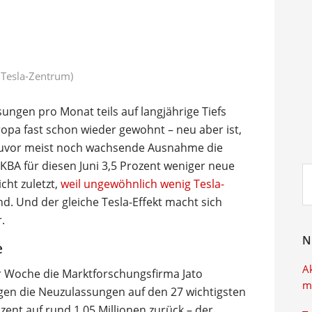
n Tesla-Zentrum)
ngen pro Monat teils auf langjährige Tiefs
ropa fast schon wieder gewohnt – neu aber ist,
e zuvor meist noch wachsende Ausnahme die
KBA für diesen Juni 3,5 Prozent weniger neue
Su
cht zuletzt,
weil ungewöhnlich wenig Tesla-
ei
d. Und der gleiche Tesla-Effekt macht sich
.
N
e
A
er Woche die Marktforschungsfirma Jato
m
gen die Neuzulassungen auf den 27 wichtigsten
ent auf rund 1,05 Millionen zurück – der