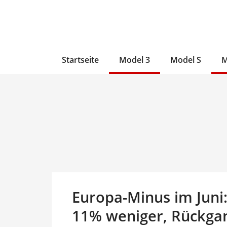
Zum
Skip
Zum
Inhalt
to
Inhalt
wechseln
main
wechseln
content
Startseite
Model 3
Model S
M
Europa-Minus im Juni
11% weniger, Rückgan