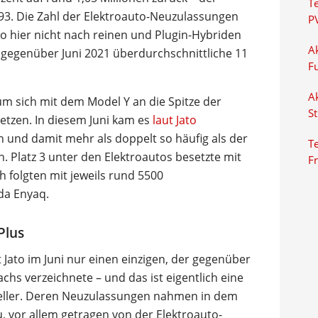
T
993. Die Zahl der Elektroauto-Neuzulassungen
P
to hier nicht nach reinen und Plugin-Hybriden
Ak
s gegenüber Juni 2021 überdurchschnittliche 11
F
Ak
um sich mit dem Model Y an die Spitze der
S
setzen. In diesem Juni kam es
laut Jato
n und damit mehr als doppelt so häufig als der
Te
. Platz 3 unter den Elektroautos besetzte mit
F
h folgten mit jeweils rund 5500
da Enyaq.
Plus
t Jato im Juni nur einen einzigen, der gegenüber
s verzeichnete – und das ist eigentlich eine
teller. Deren Neuzulassungen nahmen in dem
, vor allem getragen von der Elektroauto-