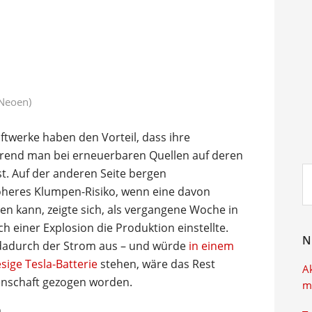
 Neoen)
ftwerke haben den Vorteil, dass ihre
ährend man bei erneuerbaren Quellen auf deren
Su
. Auf der anderen Seite bergen
ei
öheres Klumpen-Risiko, wenn eine davon
ben kann, zeigte sich, als vergangene Woche in
h einer Explosion die Produktion einstellte.
N
l dadurch der Strom aus – und würde
in einem
sige Tesla-Batterie
stehen, wäre das Rest
A
denschaft gezogen worden.
m
n