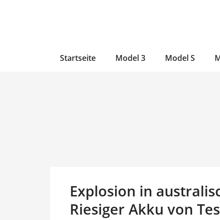
Zum
Skip
Zum
Inhalt
to
Inhalt
wechseln
main
wechseln
content
Startseite
Model 3
Model S
M
Explosion in australi
Riesiger Akku von Tesl