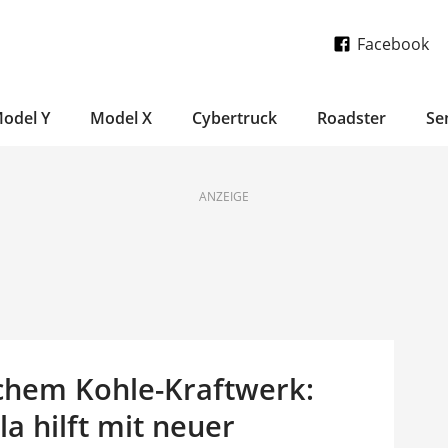
Facebook
odel Y
Model X
Cybertruck
Roadster
Se
ANZEIGE
schem Kohle-Kraftwerk:
a hilft mit neuer