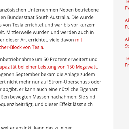
T
P
 französischen Unternehmen Neoen betriebene
hen Bundesstaat South Australia. Die wurde
Ak
 von Tesla errichtet und war bis vor kurzem
F
elt. Mittlerweile wurden und werden auch in
 dieser Art errichtet, viele davon
mit
Ak
S
cher-Block von Tesla
.
Te
 Inbetriebnahme um 50 Prozent erweitert und
F
pazität bei einer Leistung von 150 Megawatt
.
angenen September bekam die Anlage zudem
agiert nicht mehr nur auf Strom-Überschuss oder
 abgibt, er kann auch eine nützliche Eigenart
roßen bewegten Massen nachahmen: Sie sind
equenz beiträgt, und dieser Effekt lässt sich
eiter absinkt, kann das zu einer