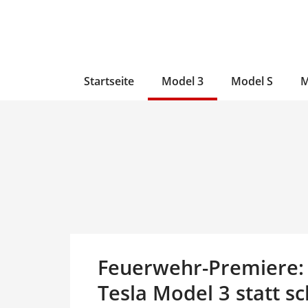
Zum
Skip
Zum
Inhalt
to
Inhalt
wechseln
main
wechseln
content
Startseite
Model 3
Model S
M
Feuerwehr-Premiere: 
Tesla Model 3 statt 