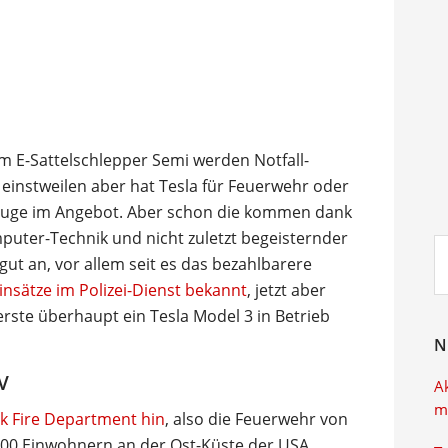
m E-Sattelschlepper Semi werden Notfall-
 einstweilen aber hat Tesla für Feuerwehr oder
ahrzeuge im Angebot. Aber schon die kommen dank
puter-Technik und nicht zuletzt begeisternder
Su
t an, vor allem seit es das bezahlbarere
ei
insätze im Polizei-Dienst bekannt
, jetzt aber
erste überhaupt ein Tesla Model 3 in Betrieb
N
V
A
m
 Fire Department hin
, also die Feuerwehr von
000 Einwohnern an der Ost-Küste der USA.