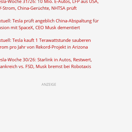
esla-Woche 31/26: 10 Mio. E-Autos, LFP aus USA,
V-Strom, China-Gerüchte, NHTSA prüft
tuell: Tesla prüft angeblich China-Abspaltung für
usion mit SpaceX, CEO Musk dementiert
tuell: Tesla kauft 1 Terawattstunde sauberen
trom pro Jahr von Rekord-Projekt in Arizona
sla-Woche 30/26: Starlink in Autos, Restwert,
rankreich vs. FSD, Musk bremst bei Robotaxis
ANZEIGE