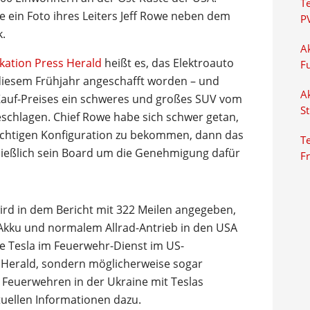
T
e ein Foto ihres Leiters Jeff Rowe neben dem
P
.
Ak
ikation Press Herald
heißt es, das Elektroauto
F
diesem Frühjahr angeschafft worden – und
Ak
Kauf-Preises ein schweres und großes SUV vom
S
chlagen. Chief Rowe habe sich schwer getan,
richtigen Konfiguration zu bekommen, dann das
Te
ließlich sein Board um die Genehmigung dafür
F
ird in dem Bericht mit 322 Meilen angegeben,
Akku und normalem Allrad-Antrieb in den USA
ste Tesla im Feuerwehr-Dienst im US-
s Herald, sondern möglicherweise sogar
n Feuerwehren in der Ukraine mit Teslas
tuellen Informationen dazu.