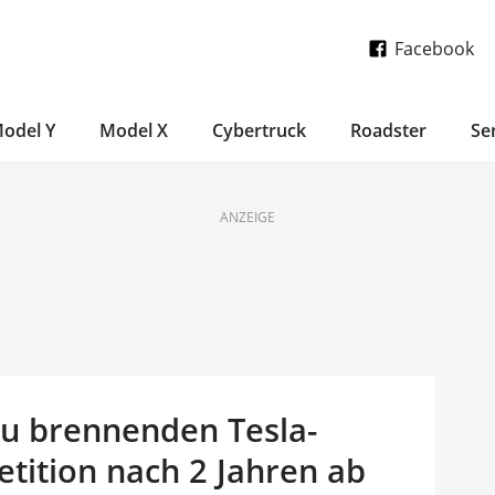
Facebook
odel Y
Model X
Cybertruck
Roadster
Se
ANZEIGE
u brennenden Tesla-
tition nach 2 Jahren ab