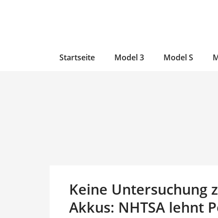
Zum
Skip
Zum
Inhalt
to
Inhalt
wechseln
main
wechseln
content
Startseite
Model 3
Model S
M
Keine Untersuchung z
Akkus: NHTSA lehnt Pe