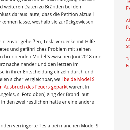
T
nd weiteren Daten zu Bränden bei den
P
uss daraus laute, dass die Petition aktuell
Ak
erkennen lasse, weshalb sie zurückgewiesen
F
Ak
nt zuvor geheißen, Tesla verdecke mit Hilfe
S
tetes und gefährliches Problem mit seinen
 von brennenden Model S zwischen Juni 2018 und
Te
 kurz nacheinander und den letzten im
F
se in ihrer Entscheidung einzeln durch und
eien sicher vergleichbar, weil
beide Model S
im Ausbruch des Feuers geparkt
waren. In
Angeles, s. Foto oben) ging der Brand laut
n den zwei restlichen hatte er eine andere
änden verringerte Tesla bei manchen Model S