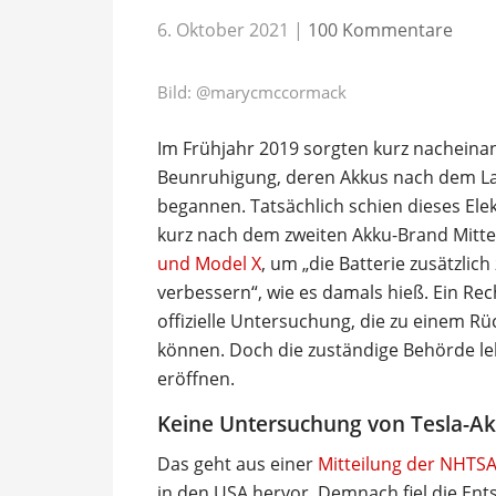
6. Oktober 2021
|
100 Kommentare
Bild:
@marycmccormack
Im Frühjahr 2019 sorgten kurz nacheinan
Beunruhigung, deren Akkus nach dem L
begannen. Tatsächlich schien dieses Ele
kurz nach dem zweiten Akku-Brand Mitte
und Model X
, um „die Batterie zusätzlic
verbessern“, wie es damals hieß. Ein Re
offizielle Untersuchung, die zu einem Rü
können. Doch die zuständige Behörde leh
eröffnen.
Keine Untersuchung von Tesla-A
Das geht aus einer
Mitteilung der NHTS
in den USA hervor. Demnach fiel die Ent