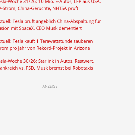
esla-Woche 31/26: 10 Mio. E-Autos, LFP aus USA,
V-Strom, China-Gerüchte, NHTSA prüft
tuell: Tesla prüft angeblich China-Abspaltung für
usion mit SpaceX, CEO Musk dementiert
tuell: Tesla kauft 1 Terawattstunde sauberen
trom pro Jahr von Rekord-Projekt in Arizona
sla-Woche 30/26: Starlink in Autos, Restwert,
rankreich vs. FSD, Musk bremst bei Robotaxis
ANZEIGE