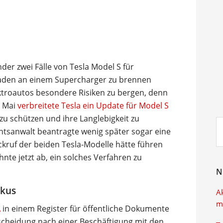
der zwei Fälle von Tesla Model S für
aden an einem Supercharger zu brennen
ktroautos besondere Risiken zu bergen, denn
 Mai
verbreitete Tesla ein Update für Model S
h zu schützen und ihre Langlebigkeit zu
Su
chtsanwalt beantragte wenig später sogar eine
ei
ckruf der beiden Tesla-Modelle hätte führen
nte jetzt ab, ein solches Verfahren zu
N
kkus
A
m
A
in einem Register für öffentliche Dokumente
scheidung nach einer Beschäftigung mit den