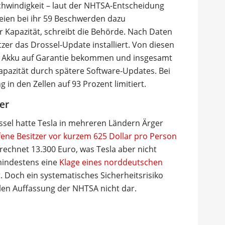
chwindigkeit – laut der NHTSA-Entscheidung
 seien bei ihr 59 Beschwerden dazu
 Kapazität, schreibt die Behörde. Nach Daten
tzer das Drossel-Update installiert. Von diesen
en Akku auf Garantie bekommen und insgesamt
apazität durch spätere Software-Updates. Bei
in den Zellen auf 93 Prozent limitiert.
er
el hatte Tesla in mehreren Ländern Ärger
ne Besitzer vor kurzem 625 Dollar pro Person
echnet 13.300 Euro, was Tesla aber nicht
 mindestens eine
Klage eines norddeutschen
t
. Doch ein systematisches Sicherheitsrisiko
llen Auffassung der NHTSA nicht dar.