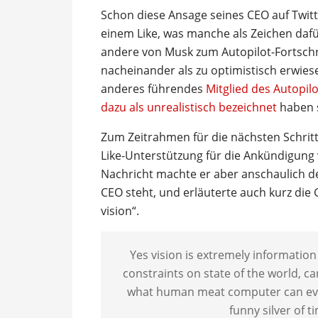
Schon diese Ansage seines CEO auf Twit
einem Like, was manche als Zeichen dafü
andere von Musk zum Autopilot-Fortschri
nacheinander als zu optimistisch erwies
anderes führendes
Mitglied des Autopil
dazu als unrealistisch bezeichnet
haben s
Zum Zeitrahmen für die nächsten Schrit
Like-Unterstützung für die Ankündigung v
Nachricht machte er aber anschaulich d
CEO steht, und erläuterte auch kurz die
vision“.
Yes vision is extremely information
constraints on state of the world, c
what human meat computer can ever h
funny silver of t