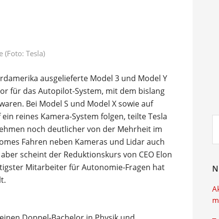
 (Foto: Tesla)
 Nordamerika ausgelieferte Model 3 und Model Y
 für das Autopilot-System, mit dem bislang
 waren. Bei Model S und Model X sowie auf
ein reines Kamera-System folgen, teilte Tesla
Su
ehmen noch deutlicher von der Mehrheit im
ei
onomes Fahren neben Kameras und Lidar auch
rn aber scheint der Reduktionskurs von CEO Elon
igster Mitarbeiter für Autonomie-Fragen hat
N
t.
A
m
 einen Doppel-Bachelor in Physik und