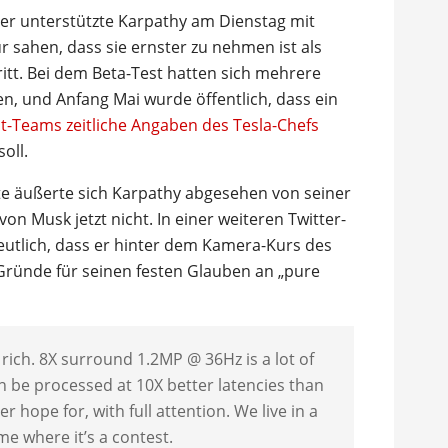
ter unterstützte Karpathy am Dienstag mit
r sahen, dass sie ernster zu nehmen ist als
tt. Bei dem Beta-Test hatten sich mehrere
en, und Anfang Mai wurde öffentlich, dass ein
ot-Teams zeitliche Angaben des Tesla-Chefs
oll.
te äußerte sich Karpathy abgesehen von seiner
on Musk jetzt nicht. In einer weiteren Twitter-
eutlich, dass er hinter dem Kamera-Kurs des
 Gründe für seinen festen Glauben an „pure
 rich. 8X surround 1.2MP @ 36Hz is a lot of
an be processed at 10X better latencies than
ope for, with full attention. We live in a
ime where it’s a contest.