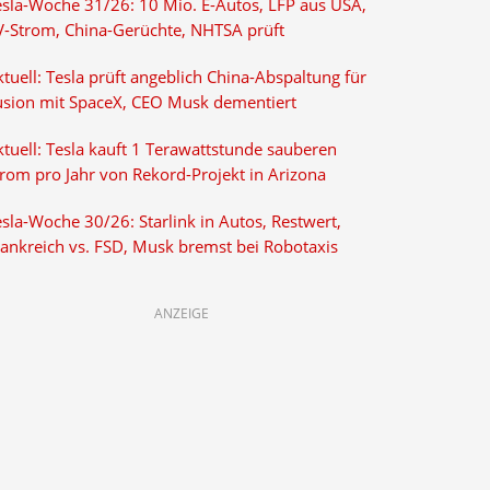
esla-Woche 31/26: 10 Mio. E-Autos, LFP aus USA,
V-Strom, China-Gerüchte, NHTSA prüft
tuell: Tesla prüft angeblich China-Abspaltung für
usion mit SpaceX, CEO Musk dementiert
tuell: Tesla kauft 1 Terawattstunde sauberen
trom pro Jahr von Rekord-Projekt in Arizona
sla-Woche 30/26: Starlink in Autos, Restwert,
rankreich vs. FSD, Musk bremst bei Robotaxis
ANZEIGE