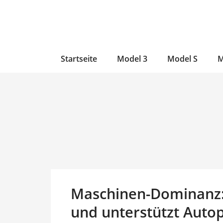
Zum
Skip
Zum
Inhalt
to
Inhalt
wechseln
main
wechseln
content
Startseite
Model 3
Model S
M
Maschinen-Dominanz: 
und unterstützt Auto