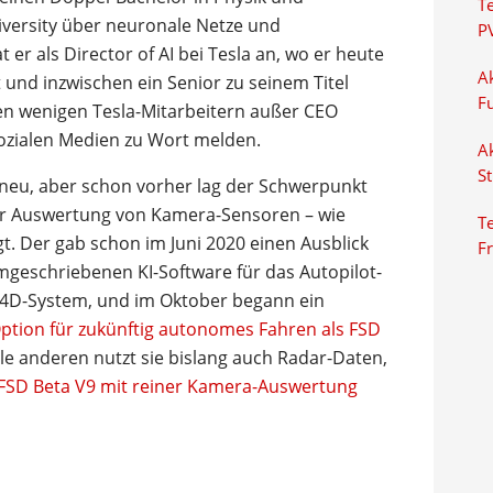
T
iversity über neuronale Netze und
P
er als Director of AI bei Tesla an, wo er heute
Ak
 und inzwischen ein Senior zu seinem Titel
F
en wenigen Tesla-Mitarbeitern außer CEO
sozialen Medien zu Wort melden.
Ak
S
t neu, aber schon vorher lag der Schwerpunkt
 der Auswertung von Kamera-Sensoren – wie
Te
gt. Der gab schon im Juni 2020 einen Ausblick
F
mgeschriebenen KI-Software für das Autopilot-
s 4D-System, und im Oktober begann ein
Option für zukünftig autonomes Fahren als FSD
le anderen nutzt sie bislang auch Radar-Daten,
n FSD Beta V9 mit reiner Kamera-Auswertung