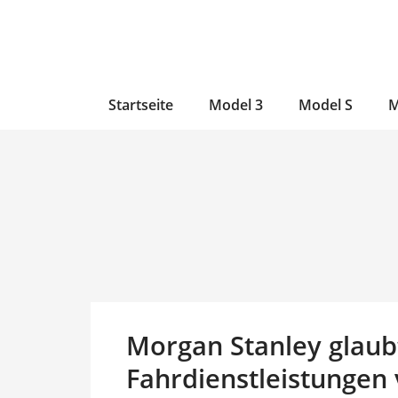
Zum
Skip
Zum
Inhalt
to
Inhalt
wechseln
main
wechseln
content
Startseite
Model 3
Model S
M
Morgan Stanley glaub
Fahrdienstleistungen