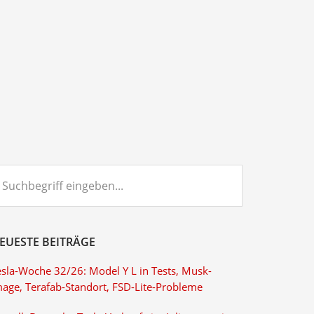
chbegriff
ngeben...
EUESTE BEITRÄGE
esla-Woche 32/26: Model Y L in Tests, Musk-
mage, Terafab-Standort, FSD-Lite-Probleme