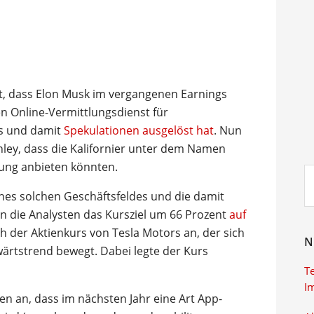
et, dass Elon Musk im vergangenen Earnings
en Online-Vermittlungsdienst für
es und damit
Spekulationen ausgelöst hat
. Nun
ley, dass die Kalifornier unter dem Namen
stung anbieten könnten.
Su
ei
nes solchen Geschäftsfeldes und die damit
 die Analysten das Kursziel um 66 Prozent
auf
h der Aktienkurs von Tesla Motors an, der sich
N
wärtstrend bewegt. Dabei legte der Kurs
T
I
n an, dass im nächsten Jahr eine Art App-