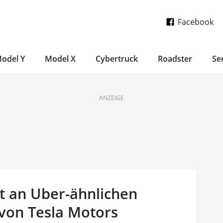
Facebook
odel Y
Model X
Cybertruck
Roadster
Se
ANZEIGE
t an Uber-ähnlichen
 von Tesla Motors