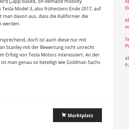
 wird („app-based, on-demand mobility
Ak
D
s Tesla Model 3, also frühestens Ende 2017, auf
 man davon aus, dass die Kalifornier die
A
n werden.
m
versprechend, doch ist auch diese nur mit
T
P
an Stanley mit der Bewertung nicht unrecht
m Erfolg von Tesla Motors interessiert. An der
Ak
ist man genau so beteiligt wie Goldman Sachs
F
Marktplatz