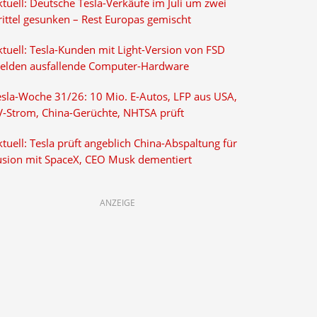
tuell: Deutsche Tesla-Verkäufe im Juli um zwei
rittel gesunken – Rest Europas gemischt
ktuell: Tesla-Kunden mit Light-Version von FSD
elden ausfallende Computer-Hardware
esla-Woche 31/26: 10 Mio. E-Autos, LFP aus USA,
V-Strom, China-Gerüchte, NHTSA prüft
tuell: Tesla prüft angeblich China-Abspaltung für
usion mit SpaceX, CEO Musk dementiert
ANZEIGE